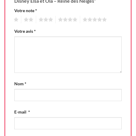
Disney Elsa et Ola – Reine des Neiges”
Votre note
*
1
2
3
4
5
Votre avis
*
Nom
*
E-mail
*