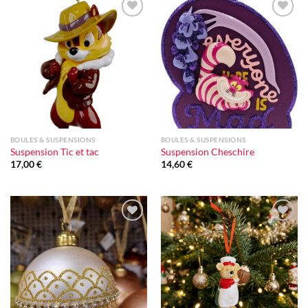
Ajouter
Ajouter
à la liste
à la liste
d'envie
d'envie
BOULES & SUSPENSIONS
BOULES & SUSPENSIONS
Suspension Tic et tac
Suspension Cheschire
17,00
€
14,60
€
Ajouter
Ajouter
à la liste
à la liste
d'envie
d'envie