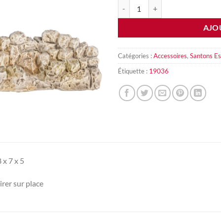
quantité de Mur
AJO
Catégories :
Accessoires
,
Santons Es
Étiquette :
19036
 x 7 x 5
rer sur place