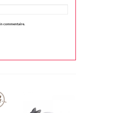
ain commentaire.
ter
Ajouter
iste
à la liste
vie
d'envie