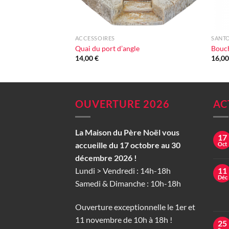
+
+
ACCESSOIRES
SANTO
Quai du port d’angle
Bouc
14,00
€
16,0
OUVERTURE 2026
AC
La Maison du Père Noël vous
17
accueille du 17 octobre au 30
Oct
décembre 2026 !
Lundi > Vendredi : 14h-18h
11
Déc
Samedi & Dimanche : 10h-18h
Ouverture exceptionnelle le 1er et
11 novembre de 10h à 18h !
25