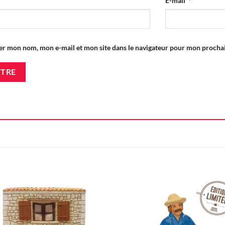
E-mail
*
er mon nom, mon e-mail et mon site dans le navigateur pour mon proch
Ajouter
Ajou
à la liste
à la l
d'envie
d'en