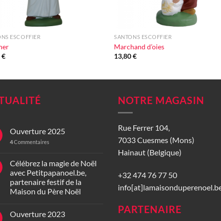
+
NS ESCOFFIER
SANTONS ESCOFFIER
her
Marchand d’oies
0
€
13,80
€
TUALITÉ
NOTRE MAGASIN
Rue Ferrer 104,
Ouverture 2025
7033 Cuesmes (Mons)
4
Commentaires
Hainaut (Belgique)
Célébrez la magie de Noël
avec Petitpapanoel.be,
+32 474 76 77 50
partenaire festif de la
info[at]lamaisonduperenoel.b
Maison du Père Noël
PARTENAIRE
Ouverture 2023