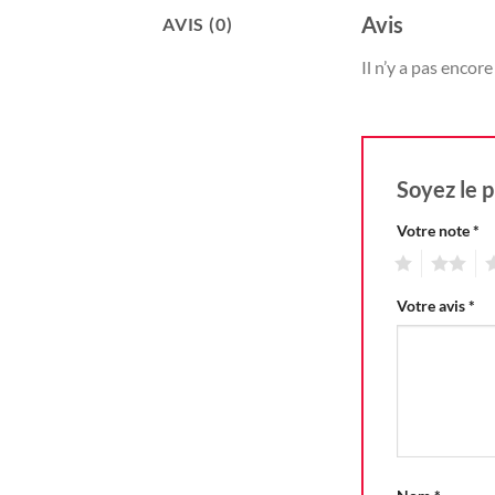
Avis
AVIS (0)
Il n’y a pas encore 
Soyez le p
Votre note
*
1
2
3
Votre avis
*