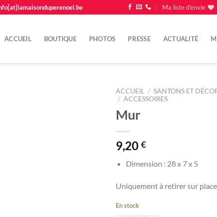
nfo[at]lamaisonduperenoel.be
Ma liste d'envie
ACCUEIL
BOUTIQUE
PHOTOS
PRESSE
ACTUALITÉ
M
ACCUEIL
/
SANTONS ET DÉCOR
/
ACCESSOIRES
Mur
Ajouter
à la
liste
d'envie
9,20
€
Dimension : 28 x 7 x 5
Uniquement à retirer sur place
En stock