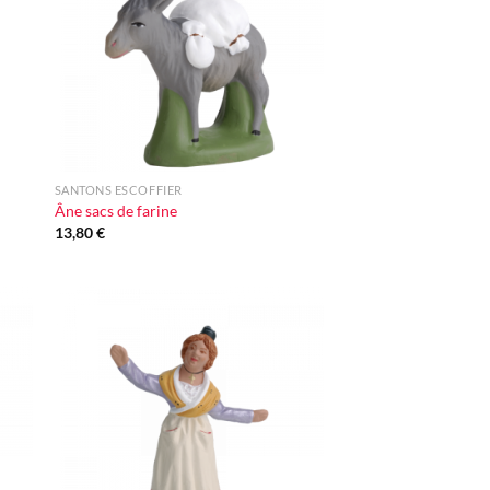
+
SANTONS ESCOFFIER
Âne sacs de farine
13,80
€
ter
Ajouter
iste
à la liste
vie
d'envie