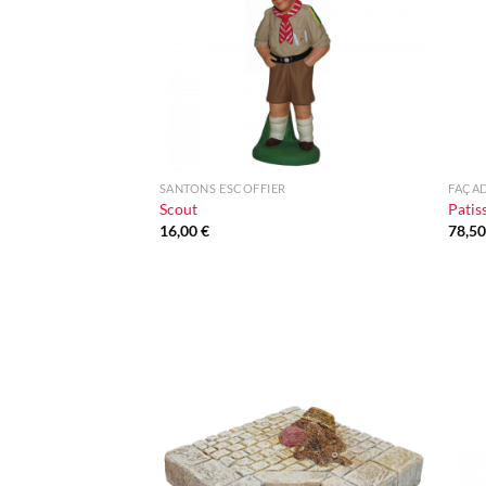
+
+
SANTONS ESCOFFIER
FAÇA
Scout
Patis
16,00
€
78,5
Ajouter
à la liste
d'envie