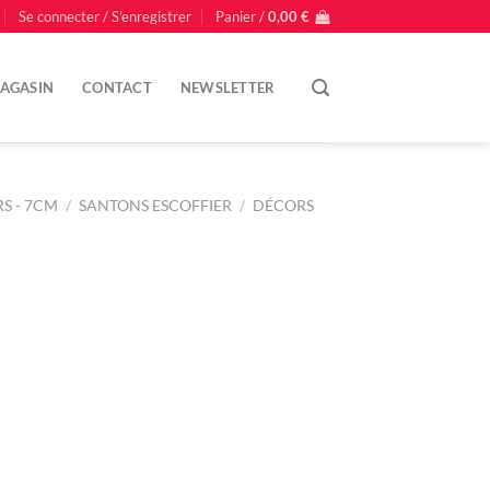
Se connecter / S’enregistrer
Panier /
0,00
€
AGASIN
CONTACT
NEWSLETTER
S - 7CM
/
SANTONS ESCOFFIER
/
DÉCORS