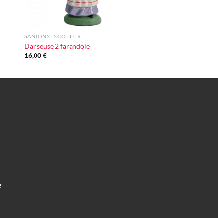
+
SANTONS ESCOFFIER
Danseuse 2 farandole
16,00
€
e