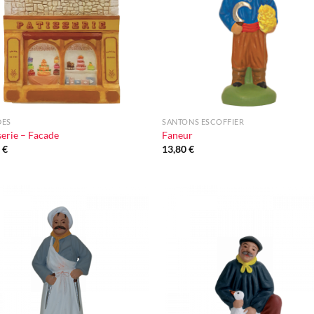
+
DES
SANTONS ESCOFFIER
serie – Facade
Faneur
0
€
13,80
€
Ajouter
Ajou
à la liste
à la l
d'envie
d'en