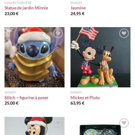
COLLECTION ÉTÉ
DISNEY
Statue de jardin Minnie
Jasmine
23,00
€
24,95
€
Ajouter
Ajouter
à la liste
à la liste
d'envie
d'envie
DISNEY
DISNEY
Stitch – figurine à poser
Mickey et Pluto
25,00
€
63,95
€
Ajouter
Ajouter