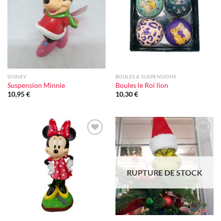
à la liste
à la liste
d'envie
d'envie
DISNEY
BOULES & SUSPENSIONS
Suspension Minnie
Boules le Roi lion
10,95
€
10,30
€
Ajouter
Ajouter
à la liste
à la liste
d'envie
d'envie
RUPTURE DE STOCK