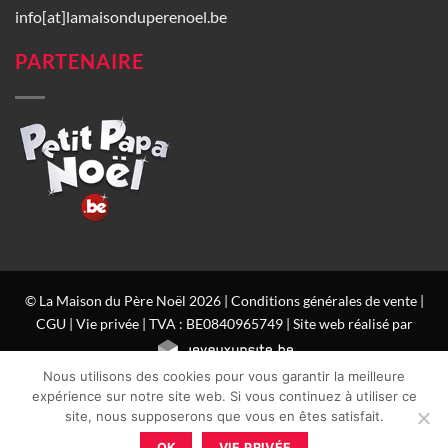
info[at]lamaisonduperenoel.be
PARTENAIRE
© La Maison du Père Noël 2026 |
Conditions générales de vente
|
CGU
|
Vie privée
| TVA : BE0840965749 | Site web réalisé par
Nous utilisons des cookies pour vous garantir la meilleure
expérience sur notre site web. Si vous continuez à utiliser ce
site, nous supposerons que vous en êtes satisfait.
OK
VIE PRIVÉE