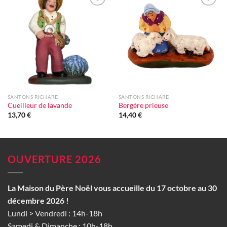
Ajouter
Ajouter
à la liste
à la liste
d'envie
d'envie
SANTONS RICHARD
SANTONS RICHARD
Cueilleur de lavande
Bergère prieuse
13,70
€
14,40
€
OUVERTURE 2026
La Maison du Père Noël vous accueille du 17 octobre au 30
décembre 2026 !
Lundi > Vendredi : 14h-18h
Samedi & Dimanche : 10h-18h