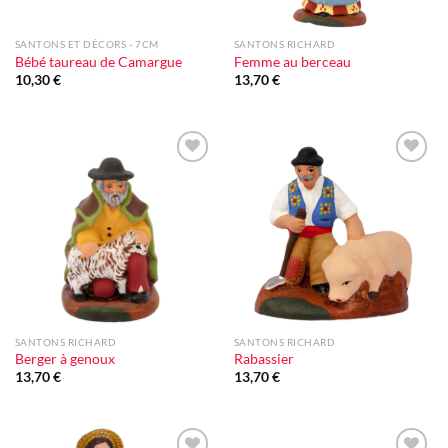
SANTONS ET DÉCORS - 7CM
SANTONS RICHARD
Bébé taureau de Camargue
Femme au berceau
10,30
€
13,70
€
Ajouter
Ajouter
à la liste
à la liste
d'envie
d'envie
SANTONS RICHARD
SANTONS RICHARD
Berger à genoux
Rabassier
13,70
€
13,70
€