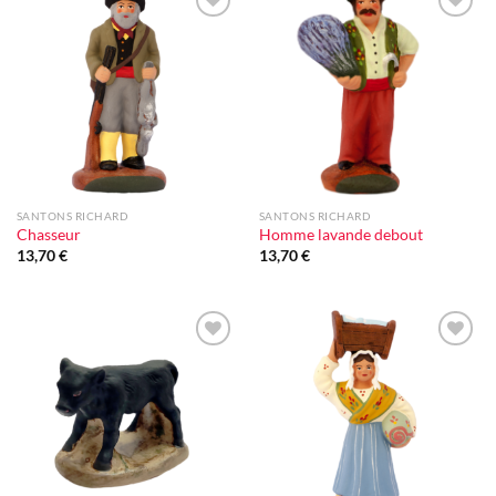
Ajouter
Ajouter
à la liste
à la liste
d'envie
d'envie
SANTONS RICHARD
SANTONS RICHARD
Chasseur
Homme lavande debout
13,70
€
13,70
€
Ajouter
Ajouter
à la liste
à la liste
d'envie
d'envie