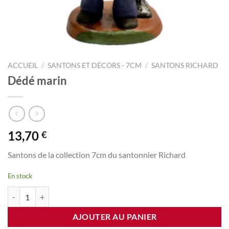
ACCUEIL
/
SANTONS ET DÉCORS - 7CM
/
SANTONS RICHARD
Dédé marin
13,70
€
Santons de la collection 7cm du santonnier Richard
En stock
quantité de Dédé marin
AJOUTER AU PANIER