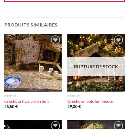
PRODUITS SIMILAIRES
Ajouter
Ajouter
à la liste
à la liste
d'envie
d'envie
RUPTURE DE STOCK
CRÈCHE
CRÈCHE
Crèche artisanale en bois
Crèche en bois lumineuse
25,50
€
29,00
€