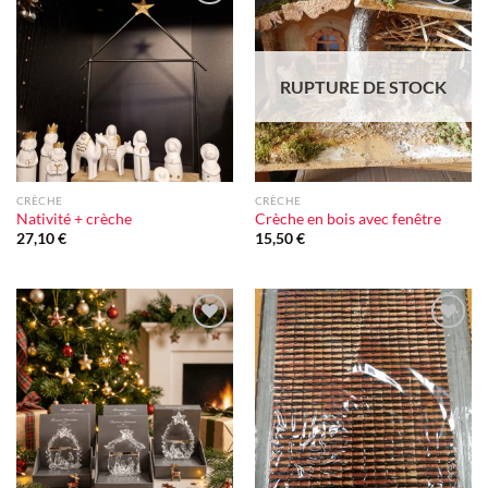
Ajouter
Ajouter
à la liste
à la liste
d'envie
d'envie
RUPTURE DE STOCK
CRÈCHE
CRÈCHE
Nativité + crèche
Crèche en bois avec fenêtre
27,10
€
15,50
€
Ajouter
Ajouter
à la liste
à la liste
d'envie
d'envie