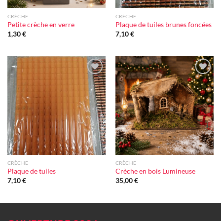
CRÈCHE
CRÈCHE
Petite crèche en verre
Plaque de tuiles brunes foncées
1,30
€
7,10
€
Ajouter
Ajouter
à la liste
à la liste
d'envie
d'envie
CRÈCHE
CRÈCHE
Plaque de tuiles
Crèche en bois Lumineuse
7,10
€
35,00
€