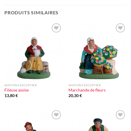
PRODUITS SIMILAIRES
Ajouter
Ajouter
à la liste
à la liste
d'envie
d'envie
SANTONS ESCOFFIER
SANTONS ESCOFFIER
Fileuse assise
Marchande de fleurs
13,80
€
20,30
€
Ajouter
Ajouter
à la liste
à la liste