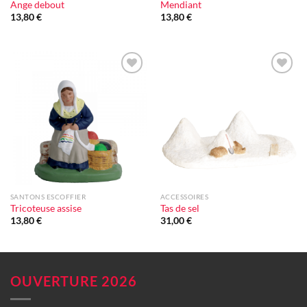
Ange debout
Mendiant
13,80
€
13,80
€
Ajouter
Ajouter
à la liste
à la liste
d'envie
d'envie
SANTONS ESCOFFIER
ACCESSOIRES
Tricoteuse assise
Tas de sel
13,80
€
31,00
€
OUVERTURE 2026