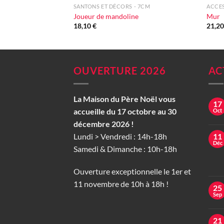
SANTONS ET DÉCORS - 7CM
ACCE
Joueur de mandoline
Mur
18,10
€
21,2
OUVERTURE 2026
AC
La Maison du Père Noël vous
17
accueille du 17 octobre au 30
Oct
décembre 2026 !
Lundi > Vendredi : 14h-18h
11
Déc
Samedi & Dimanche : 10h-18h
Ouverture exceptionnelle le 1er et
11 novembre de 10h à 18h !
25
Sep
21