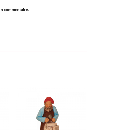
ain commentaire.
ter
Ajouter
iste
à la liste
vie
d'envie