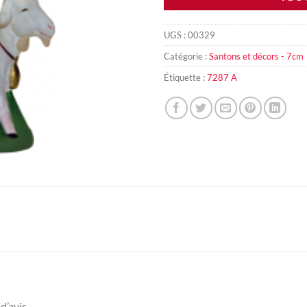
UGS :
00329
Catégorie :
Santons et décors - 7cm
Étiquette :
7287 A
d’avis.