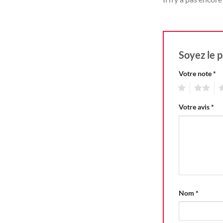
Soyez le p
Votre note
*
1
2
3
Votre avis
*
Nom
*