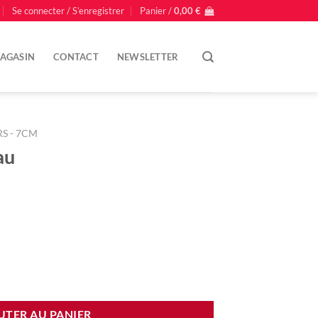
Se connecter / S’enregistrer
Panier /
0,00
€
AGASIN
CONTACT
NEWSLETTER
S - 7CM
au
UTER AU PANIER