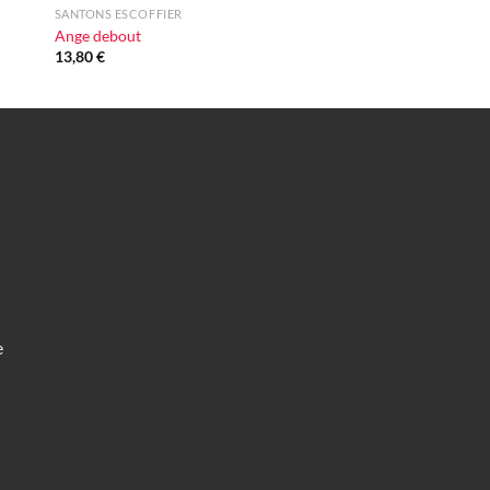
SANTONS ESCOFFIER
Ange debout
13,80
€
e