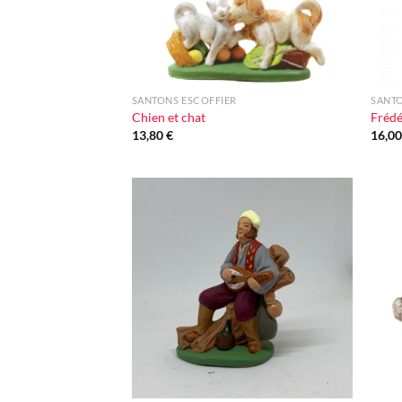
+
+
SANTONS ESCOFFIER
SANTO
Chien et chat
Frédé
13,80
€
16,0
Ajouter
à la liste
d'envie
+
+