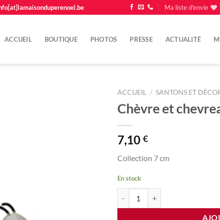
nfo[at]lamaisonduperenoel.be
Ma liste d'envie
ACCUEIL
BOUTIQUE
PHOTOS
PRESSE
ACTUALITÉ
M
ACCUEIL
/
SANTONS ET DÉCOR
Chèvre et chevre
Ajouter
à la
liste
7,10
€
d'envie
Collection 7 cm
En stock
quantité de Chèvre et chevreau
AJO