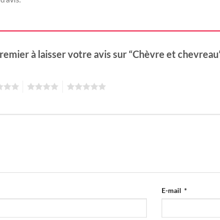
remier à laisser votre avis sur “Chèvre et chevrea
4
5
E-mail
*