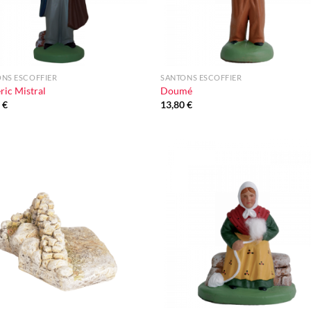
+
NS ESCOFFIER
SANTONS ESCOFFIER
ric Mistral
Doumé
0
€
13,80
€
Ajouter
Ajou
à la liste
à la l
d'envie
d'en
+