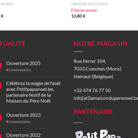
SSOIRES
SANTONS ESCOFFIER
Fileuse assise
0
€
13,80
€
TUALITÉ
NOTRE MAGASIN
Rue Ferrer 104,
Ouverture 2025
7033 Cuesmes (Mons)
4
Commentaires
Hainaut (Belgique)
Célébrez la magie de Noël
avec Petitpapanoel.be,
+32 474 76 77 50
partenaire festif de la
info[at]lamaisonduperenoel.b
Maison du Père Noël
PARTENAIRE
Ouverture 2023
8
Commentaires
Ouverture 2022