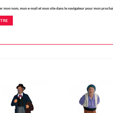
er mon nom, mon e-mail et mon site dans le navigateur pour mon proch
Ajouter
Ajou
à la liste
à la l
d'envie
d'en