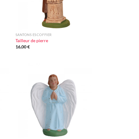
+
SANTONS ESCOFFIER
Tailleur de pierre
16,00
€
ter
Ajouter
iste
à la liste
vie
d'envie
+