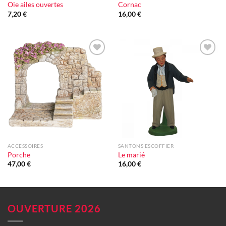
Oie ailes ouvertes
Cornac
7,20
€
16,00
€
Ajouter
Ajouter
à la liste
à la liste
d'envie
d'envie
ACCESSOIRES
SANTONS ESCOFFIER
Porche
Le marié
47,00
€
16,00
€
OUVERTURE 2026