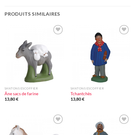
PRODUITS SIMILAIRES
Ajouter
Ajouter
à la liste
à la liste
d'envie
d'envie
SANTONS ESCOFFIER
SANTONS ESCOFFIER
Âne sacs de farine
Tchantchès
13,80
€
13,80
€
Ajouter
Ajouter
à la liste
à la liste