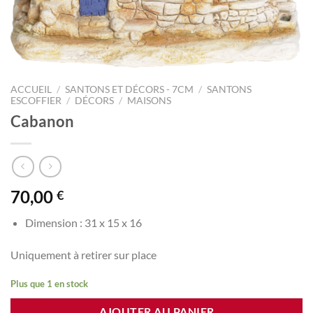
ACCUEIL
/
SANTONS ET DÉCORS - 7CM
/
SANTONS
ESCOFFIER
/
DÉCORS
/
MAISONS
Cabanon
70,00
€
Dimension : 31 x 15 x 16
Uniquement à retirer sur place
Plus que 1 en stock
AJOUTER AU PANIER