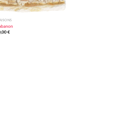
AISONS
abanon
0,00
€