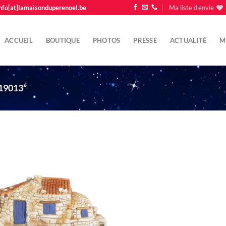
nfo[at]lamaisonduperenoel.be
Ma liste d'envie
ACCUEIL
BOUTIQUE
PHOTOS
PRESSE
ACTUALITÉ
M
19013”
Ajouter
à la liste
d'envie