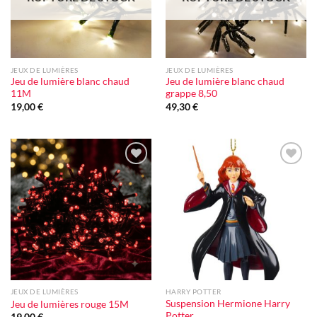
JEUX DE LUMIÈRES
JEUX DE LUMIÈRES
Jeu de lumière blanc chaud
Jeu de lumière blanc chaud
11M
grappe 8,50
19,00
€
49,30
€
Ajouter
Ajouter
à la liste
à la liste
d'envie
d'envie
JEUX DE LUMIÈRES
HARRY POTTER
Suspension Hermione Harry
Jeu de lumières rouge 15M
Potter