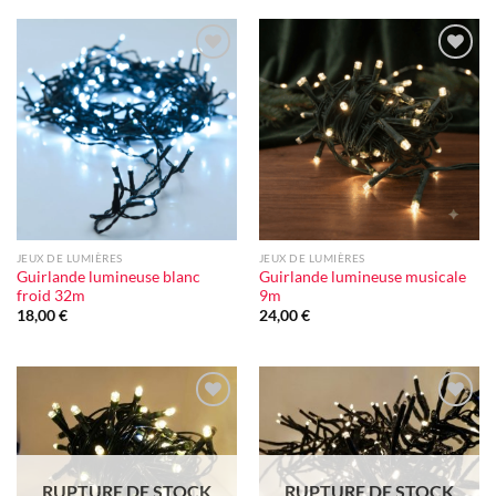
Ajouter
Ajouter
à la liste
à la liste
d'envie
d'envie
JEUX DE LUMIÈRES
JEUX DE LUMIÈRES
Guirlande lumineuse blanc
Guirlande lumineuse musicale
froid 32m
9m
18,00
€
24,00
€
Ajouter
Ajouter
à la liste
à la liste
d'envie
d'envie
RUPTURE DE STOCK
RUPTURE DE STOCK