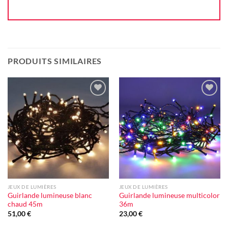
PRODUITS SIMILAIRES
Ajouter
Ajouter
à la liste
à la liste
d'envie
d'envie
JEUX DE LUMIÈRES
JEUX DE LUMIÈRES
Guirlande lumineuse blanc
Guirlande lumineuse multicolor
chaud 45m
36m
51,00
€
23,00
€