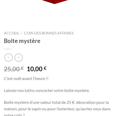
ACCUEIL
/
COIN DES BONNES AFFAIRES
Boite mystère
Le
Le
25,00
10,00
€
€
prix
prix
C’est noël avant l’heure !!
initial
actuel
était :
est :
Laissez nos lutins concocter votre boite mystère.
25,00 €.
10,00 €.
Boite mystère d’une valeur total de 25 €: décoration pour la
maison, pour le sapin ou pour l’exterieur, qu’auriez vous dans
votre colis ?