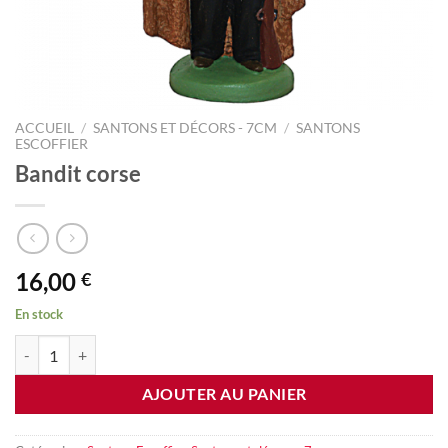
ACCUEIL
/
SANTONS ET DÉCORS - 7CM
/
SANTONS
ESCOFFIER
Bandit corse
16,00
€
En stock
quantité de Bandit corse
AJOUTER AU PANIER