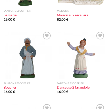
SANTONS ESCOFFIER
MAISONS
Le marié
Maison aux escaliers
16,00
€
82,00
€
Ajouter
Ajouter
à la liste
à la liste
d'envie
d'envie
SANTONS ESCOFFIER
SANTONS ESCOFFIER
Boucher
Danseuse 2 farandole
16,00
€
16,00
€