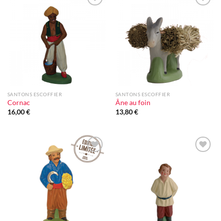
Ajouter
Ajouter
à la liste
à la liste
d'envie
d'envie
SANTONS ESCOFFIER
SANTONS ESCOFFIER
Cornac
Âne au foin
16,00
€
13,80
€
Ajouter
Ajouter
à la liste
à la liste
d'envie
d'envie