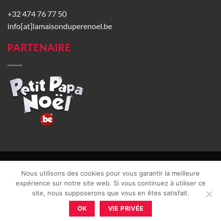
+32 474 76 77 50
info[at]lamaisonduperenoel.be
PARTENAIRE
© La Maison du Père Noël 2026 |
Conditions générales de vente
|
Nous utilisons des cookies pour vous garantir la meilleure
CGU
|
Vie privée
| TVA : BE0840965749 | Site web réalisé par
expérience sur notre site web. Si vous continuez à utiliser ce
site, nous supposerons que vous en êtes satisfait.
OK
VIE PRIVÉE