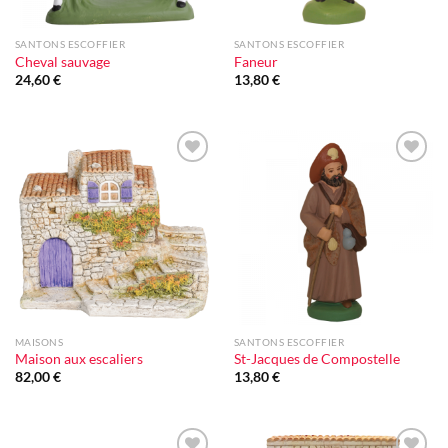
SANTONS ESCOFFIER
SANTONS ESCOFFIER
Cheval sauvage
Faneur
24,60
€
13,80
€
Ajouter
Ajouter
à la liste
à la liste
d'envie
d'envie
MAISONS
SANTONS ESCOFFIER
Maison aux escaliers
St-Jacques de Compostelle
82,00
€
13,80
€