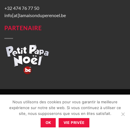
+32 474 76 77 50
info[at]lamaisonduperenoel.be
PARTENAIRE
© La Maison du Père Noël 2026 |
Conditions générales de vente
|
Nous utilisons des cookies pour vous garantir la meilleure
CGU
|
Vie privée
| TVA : BE0840965749 | Site web réalisé par
expérience sur notre site web. Si vous continuez à utiliser ce
site, nous supposerons que vous en êtes satisfait.
OK
VIE PRIVÉE