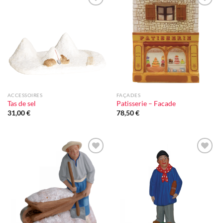
Ajouter
Ajouter
à la liste
à la liste
d'envie
d'envie
ACCESSOIRES
FAÇADES
Tas de sel
Patisserie – Facade
31,00
€
78,50
€
Ajouter
Ajouter
à la liste
à la liste
d'envie
d'envie