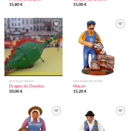
15,80
€
15,00
€
Ajouter
Ajouter
à la liste
à la liste
d'envie
d'envie
DOUDOU MONS
SANTONS RICHARD
Dragon du Doudou
Maçon
50,00
€
15,20
€
Ajouter
Ajouter
à la liste
à la liste
d'envie
d'envie