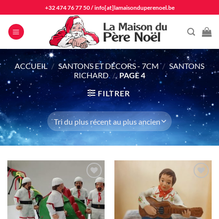
Passer
+32 474 76 77 50
/
info[at]lamaisonduperenoel.be
au
contenu
ACCUEIL
/
SANTONS ET DÉCORS - 7CM
/
SANTONS
RICHARD
/
PAGE 4
FILTRER
Ajouter
Ajouter
à la liste
à la liste
d'envie
d'envie