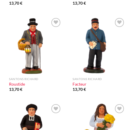
13,70
€
13,70
€
Ajouter
Ajouter
à la liste
à la liste
d'envie
d'envie
SANTONS RICHARD
SANTONS RICHARD
Roustide
Facteur
13,70
€
13,70
€
Ajouter
Ajouter
à la liste
à la liste
d'envie
d'envie