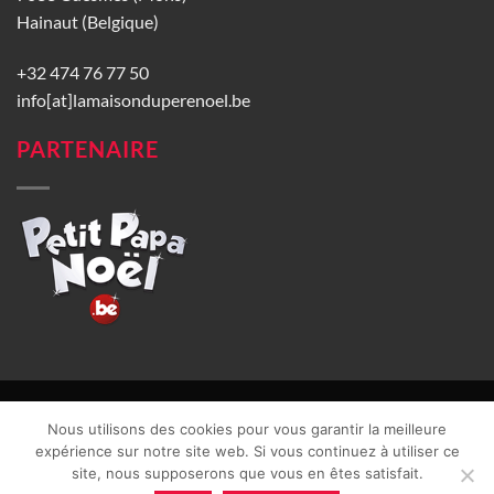
Hainaut (Belgique)
+32 474 76 77 50
info[at]lamaisonduperenoel.be
PARTENAIRE
© La Maison du Père Noël 2026 |
Conditions générales de vente
|
Nous utilisons des cookies pour vous garantir la meilleure
CGU
|
Vie privée
| TVA : BE0840965749 | Site web réalisé par
expérience sur notre site web. Si vous continuez à utiliser ce
site, nous supposerons que vous en êtes satisfait.