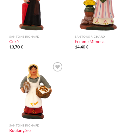
SANTONS RICHARD
SANTONS RICHARD
Curé
Femme Mimosa
13,70
€
14,40
€
Ajouter
à la liste
d'envie
SANTONS RICHARD
Boulangère