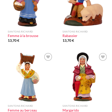
SANTONS RICHARD
SANTONS RICHARD
Femme à la brousse
Rabassier
13,70
€
13,70
€
Ajouter
Ajouter
à la liste
à la liste
d'envie
d'envie
SANTONS RICHARD
SANTONS RICHARD
Femme au berceau
Margarido