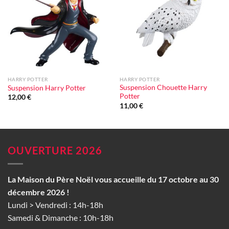
à la liste
à la liste
d'envie
d'envie
HARRY POTTER
HARRY POTTER
Suspension Chouette Harry
Suspension Harry Potter
Potter
12,00
€
11,00
€
OUVERTURE 2026
La Maison du Père Noël vous accueille du 17 octobre au 30
décembre 2026 !
Lundi > Vendredi : 14h-18h
Samedi & Dimanche : 10h-18h