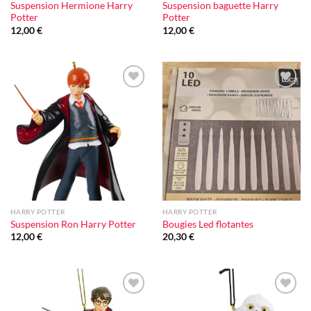
Suspension Hermione Harry
Suspension baguette Harry
Potter
Potter
12,00
€
12,00
€
Ajouter
Ajouter
à la liste
à la liste
d'envie
d'envie
HARRY POTTER
HARRY POTTER
Suspension Ron Harry Potter
Bougies Led flotantes
12,00
€
20,30
€
Ajouter
Ajouter