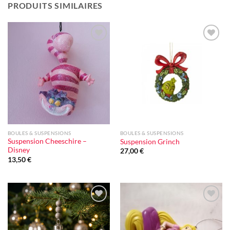
PRODUITS SIMILAIRES
Ajouter
Ajouter
à la liste
à la liste
d'envie
d'envie
BOULES & SUSPENSIONS
BOULES & SUSPENSIONS
Suspension Cheeschire –
Suspension Grinch
Disney
27,00
€
13,50
€
Ajouter
Ajouter
à la liste
à la liste
d'envie
d'envie