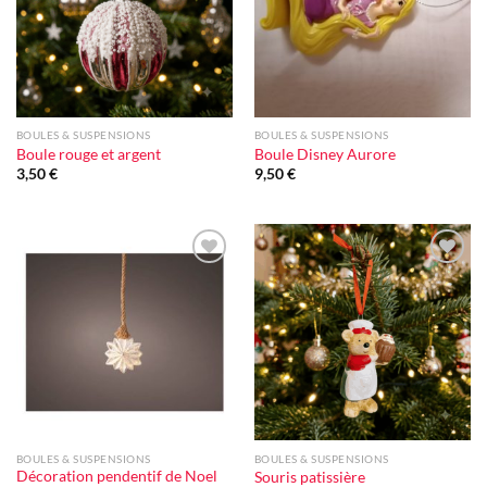
BOULES & SUSPENSIONS
BOULES & SUSPENSIONS
Boule rouge et argent
Boule Disney Aurore
3,50
€
9,50
€
Ajouter
Ajouter
à la liste
à la liste
d'envie
d'envie
BOULES & SUSPENSIONS
BOULES & SUSPENSIONS
Décoration pendentif de Noel
Souris patissière