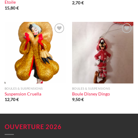
Etoile
2,70
€
15,80
€
Ajouter
Ajouter
à la liste
à la liste
d'envie
d'envie
BOULES & SUSPENSIONS
BOULES & SUSPENSIONS
Suspension Cruella
Boule Disney Dingo
12,70
€
9,50
€
OUVERTURE 2026