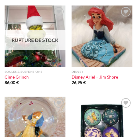
Ajouter
Ajouter
à la liste
à la liste
d'envie
d'envie
RUPTURE DE STOCK
BOULES & SUSPENSIONS
DISNEY
Cime Grinch
Disney Ariel – Jim Shore
86,00
€
26,95
€
Ajouter
Ajouter
à la liste
à la liste
d'envie
d'envie