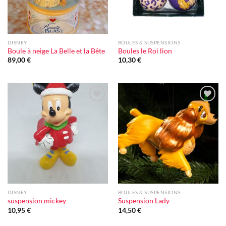
DISNEY
BOULES & SUSPENSIONS
Boule à neige La Belle et la Bête
Boules le Roi lion
89,00
€
10,30
€
Ajouter
Ajouter
à la liste
à la liste
d'envie
d'envie
DISNEY
BOULES & SUSPENSIONS
suspension mickey
Suspension Lady
10,95
€
14,50
€