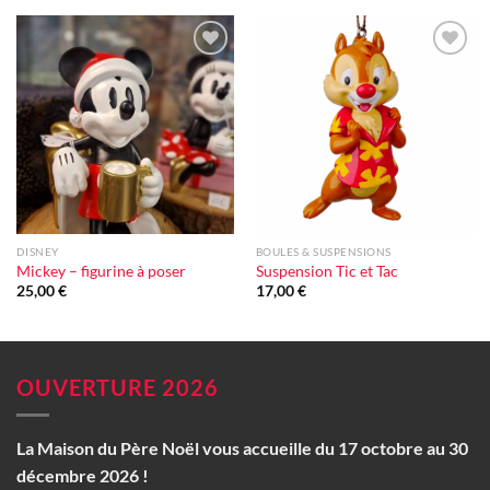
Ajouter
Ajouter
à la liste
à la liste
d'envie
d'envie
DISNEY
BOULES & SUSPENSIONS
Mickey – figurine à poser
Suspension Tic et Tac
25,00
€
17,00
€
OUVERTURE 2026
La Maison du Père Noël vous accueille du 17 octobre au 30
décembre 2026 !