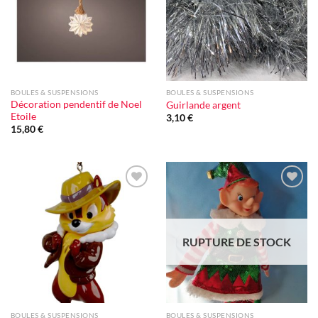
BOULES & SUSPENSIONS
BOULES & SUSPENSIONS
Décoration pendentif de Noel
Guirlande argent
Etoile
3,10
€
15,80
€
Ajouter
Ajouter
à la liste
à la liste
d'envie
d'envie
RUPTURE DE STOCK
BOULES & SUSPENSIONS
BOULES & SUSPENSIONS