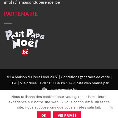
info[at]lamaisonduperenoel.be
PARTENAIRE
© La Maison du Père Noël 2026 |
Conditions générales de vente
|
CGU
|
Vie privée
| TVA : BE0840965749 | Site web réalisé par
Nous utilisons des cookies pour vous garantir la meilleure
expérience sur notre site web. Si vous continuez à utiliser ce
site, nous supposerons que vous en êtes satisfait.
OK
VIE PRIVÉE