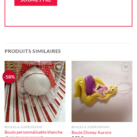
PRODUITS SIMILAIRES
-58%
Ajouter
Ajouter
à la liste
à la liste
d'envie
d'envie
BOULES & SUSPENSIONS
BOULES & SUSPENSIONS
Boule personnalisable blanche
Boule Disney Aurore