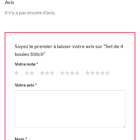
Avis
Il n’y a pas encore d’avis.
Soyez le premier à laisser votre avis sur “Set de 4
boules Stitch”
Votre note
*
1
2
3
4
5
Votre avis
*
Nom
*