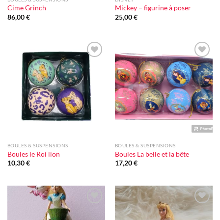
Cime Grinch
Mickey – figurine à poser
86,00
€
25,00
€
Ajouter
Ajouter
à la liste
à la liste
d'envie
d'envie
BOULES & SUSPENSIONS
BOULES & SUSPENSIONS
Boules le Roi lion
Boules La belle et la bête
10,30
€
17,20
€
Ajouter
Ajouter
à la liste
à la liste