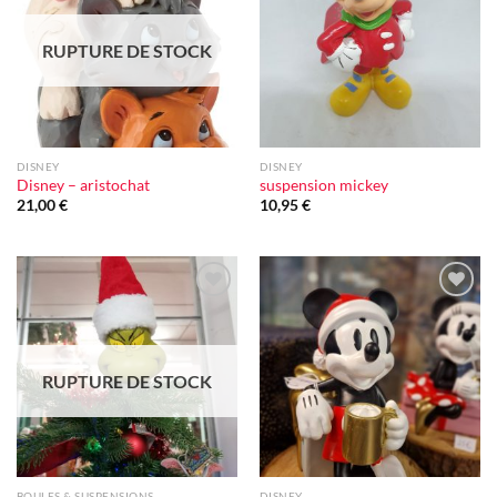
d'envie
d'envie
RUPTURE DE STOCK
DISNEY
DISNEY
Disney – aristochat
suspension mickey
21,00
€
10,95
€
Ajouter
Ajouter
à la liste
à la liste
d'envie
d'envie
RUPTURE DE STOCK
BOULES & SUSPENSIONS
DISNEY