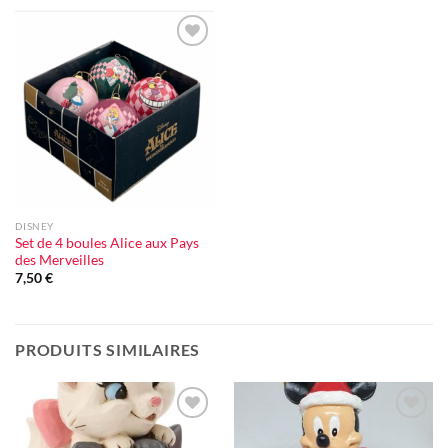
Ajouter
à la liste
d'envie
DISNEY
Set de 4 boules Alice aux Pays
des Merveilles
7,50
€
PRODUITS SIMILAIRES
Ajouter
Ajouter
à la liste
à la liste