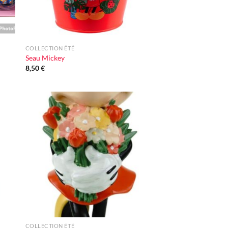
+
COLLECTION ÉTÉ
Seau Mickey
8,50
€
ter
Ajouter
iste
à la liste
vie
d'envie
+
COLLECTION ÉTÉ