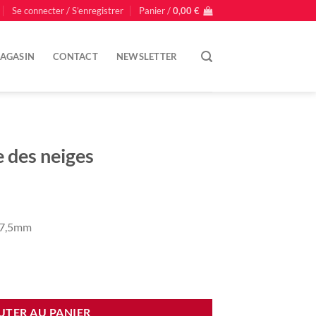
Se connecter / S’enregistrer
Panier /
0,00
€
AGASIN
CONTACT
NEWSLETTER
e des neiges
e 7,5mm
 neiges
UTER AU PANIER