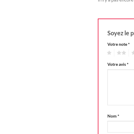
Soyez le p
Votre note
*
1
2
3
Votre avis
*
Nom
*