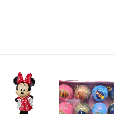
Ajouter
Ajou
à la liste
à la l
d'envie
d'en