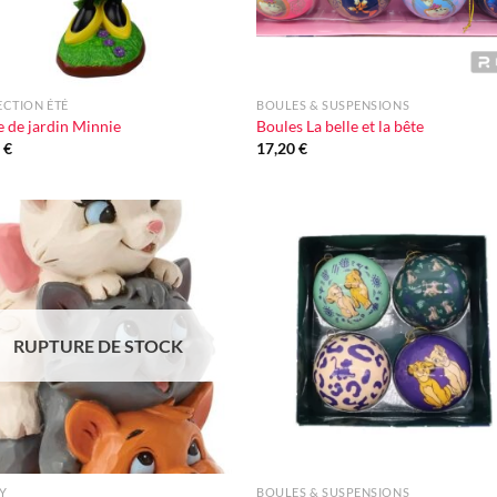
+
CTION ÉTÉ
BOULES & SUSPENSIONS
e de jardin Minnie
Boules La belle et la bête
9
€
17,20
€
Ajouter
Ajou
à la liste
à la l
d'envie
d'en
RUPTURE DE STOCK
+
Y
BOULES & SUSPENSIONS