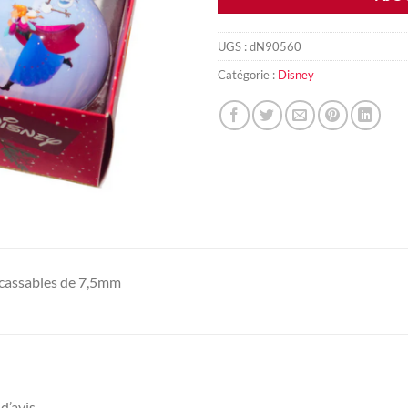
UGS :
dN90560
Catégorie :
Disney
ncassables de 7,5mm
d’avis.