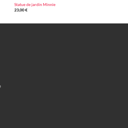
Statue de jardin Minnie
23,00
€
e