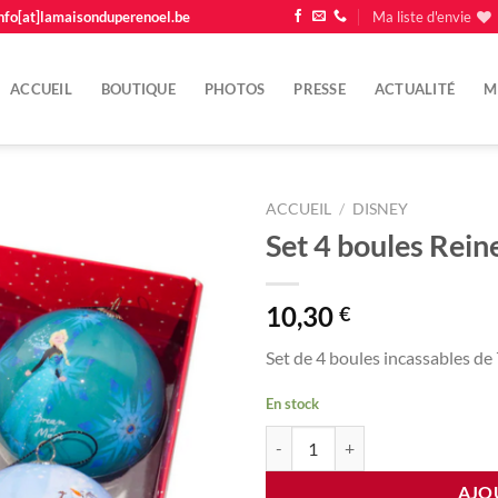
nfo[at]lamaisonduperenoel.be
Ma liste d'envie
ACCUEIL
BOUTIQUE
PHOTOS
PRESSE
ACTUALITÉ
M
ACCUEIL
/
DISNEY
Set 4 boules Rein
Ajouter
à la
liste
10,30
€
d'envie
Set de 4 boules incassables d
En stock
quantité de Set 4 boules Reine des
AJO