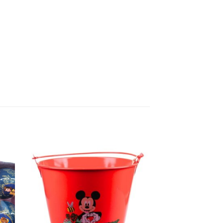
ter
Ajouter
iste
à la liste
vie
d'envie