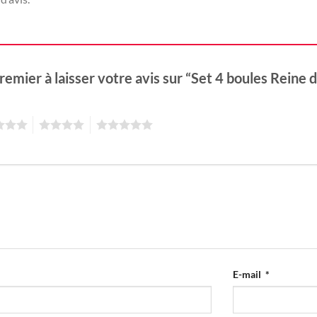
remier à laisser votre avis sur “Set 4 boules Reine 
4
5
E-mail
*