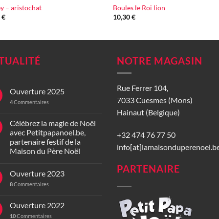
y – aristochat
Boules le Roi lion
0
€
10,30
€
TUALITÉ
NOTRE MAGASIN
Rue Ferrer 104,
Ouverture 2025
7033 Cuesmes (Mons)
4
Commentaires
Hainaut (Belgique)
Célébrez la magie de Noël
avec Petitpapanoel.be,
+32 474 76 77 50
partenaire festif de la
info[at]lamaisonduperenoel.b
Maison du Père Noël
PARTENAIRE
Ouverture 2023
8
Commentaires
Ouverture 2022
10
Commentaires