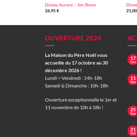
Disney Aurore – Jim Shore
Disne
26,95
€
21,0
OUVERTURE 2026
AC
La Maison du Père Noël vous
17
accueille du 17 octobre au 30
Oct
décembre 2026 !
Lundi > Vendredi : 14h-18h
11
Déc
Samedi & Dimanche : 10h-18h
Ouverture exceptionnelle le 1er et
11 novembre de 10h à 18h !
25
Sep
21
Oct