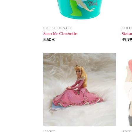
+
+
COLLECTION ÉTÉ
COLLE
Seau fée Clochette
Statu
8,50
€
49,9
Ajouter
à la liste
d'envie
+
+
DISNEY
DISNE