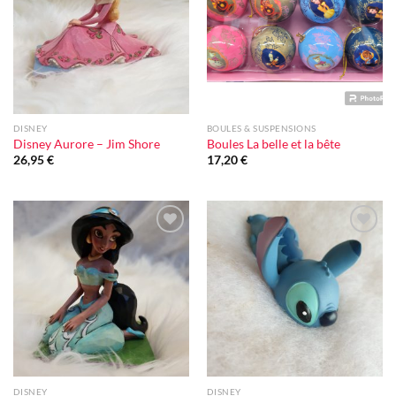
d'envie
d'envie
DISNEY
BOULES & SUSPENSIONS
Disney Aurore – Jim Shore
Boules La belle et la bête
26,95
€
17,20
€
Ajouter
Ajouter
à la liste
à la liste
d'envie
d'envie
DISNEY
DISNEY