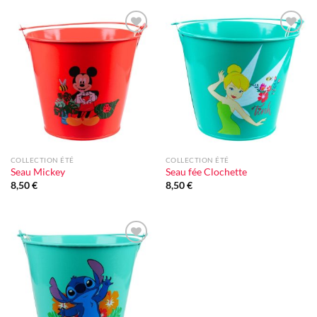
Ajouter
Ajouter
à la liste
à la liste
d'envie
d'envie
COLLECTION ÉTÉ
COLLECTION ÉTÉ
Seau Mickey
Seau fée Clochette
8,50
€
8,50
€
Ajouter
à la liste
d'envie