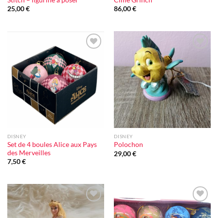
25,00
€
86,00
€
Ajouter
Ajouter
à la liste
à la liste
d'envie
d'envie
DISNEY
DISNEY
Set de 4 boules Alice aux Pays
Polochon
des Merveilles
29,00
€
7,50
€
Ajouter
Ajouter
à la liste
à la liste