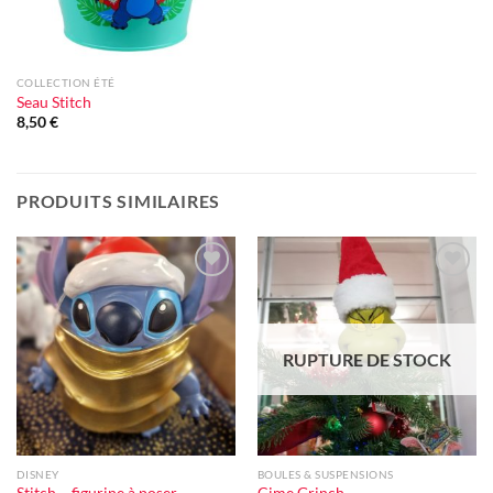
COLLECTION ÉTÉ
Seau Stitch
8,50
€
PRODUITS SIMILAIRES
Ajouter
Ajouter
à la liste
à la liste
d'envie
d'envie
RUPTURE DE STOCK
DISNEY
BOULES & SUSPENSIONS
Stitch – figurine à poser
Cime Grinch