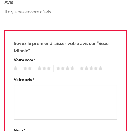
Avis
Il n’y a pas encore d’avis.
Soyez le premier à laisser votre avis sur “Seau
Minnie”
Votre note
*
1
2
3
4
5
Votre avis
*
Nom
*