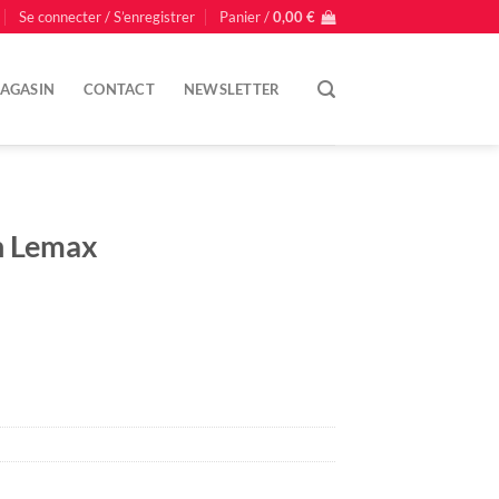
Se connecter / S’enregistrer
Panier /
0,00
€
AGASIN
CONTACT
NEWSLETTER
en Lemax