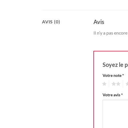
Avis
AVIS (0)
Il n’y a pas encore 
Soyez le p
Votre note
*
1
2
3
Votre avis
*