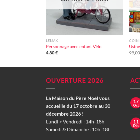
+
+
LEMAX
COIN 
Personnage avec enfant Vélo
Usine
4,80
€
99,0
OUVERTURE 2026
AC
La Maison du Père Noël vous
17
accueille du 17 octobre au 30
Oct
décembre 2026 !
Lundi > Vendredi : 14h-18h
11
Déc
Samedi & Dimanche : 10h-18h