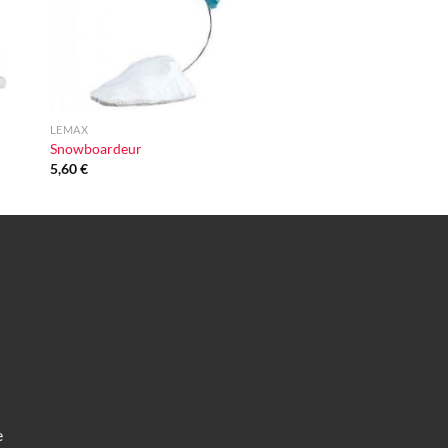
+
LEMAX
Snowboardeur
5,60
€
e