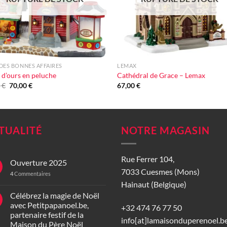
+
DES BONNES AFFAIRES
LEMAX
 d’ours en peluche
Cathédral de Grace – Lemax
Le
Le
0
€
70,00
€
67,00
€
prix
prix
initial
actuel
était :
est :
99,00 €.
70,00 €.
TUALITÉ
NOTRE MAGASIN
Rue Ferrer 104,
Ouverture 2025
7033 Cuesmes (Mons)
4
Commentaires
Hainaut (Belgique)
Célébrez la magie de Noël
avec Petitpapanoel.be,
+32 474 76 77 50
partenaire festif de la
info[at]lamaisonduperenoel.b
Maison du Père Noël