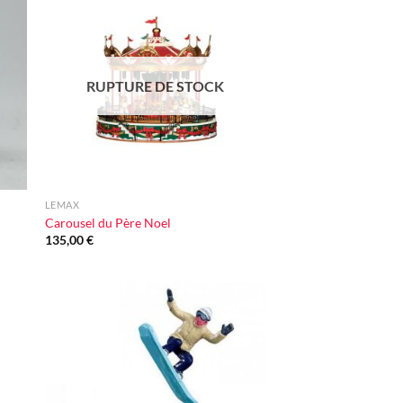
ter
Ajouter
iste
à la liste
vie
d'envie
RUPTURE DE STOCK
+
LEMAX
Carousel du Père Noel
135,00
€
ter
Ajouter
iste
à la liste
vie
d'envie