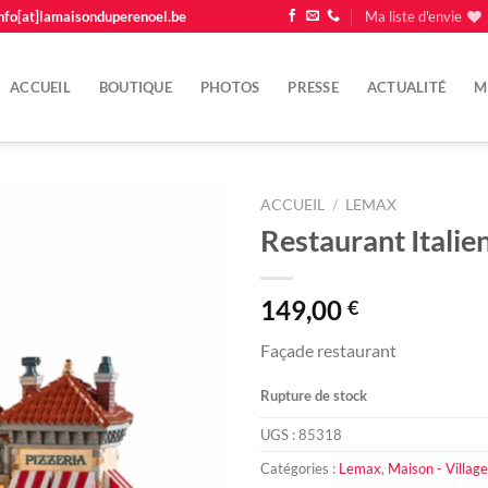
nfo[at]lamaisonduperenoel.be
Ma liste d'envie
ACCUEIL
BOUTIQUE
PHOTOS
PRESSE
ACTUALITÉ
M
ACCUEIL
/
LEMAX
Restaurant Itali
Ajouter
à la
liste
149,00
€
d'envie
Façade restaurant
Rupture de stock
UGS :
85318
Catégories :
Lemax
,
Maison - Village