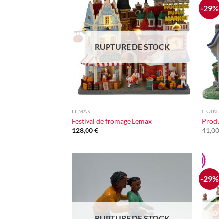
-29%
Ajouter
à la liste
d'envie
RUPTURE DE STOCK
+
+
LEMAX
COIN 
Festival de fromage Lemax
Produ
128,00
€
41,0
-29%
Ajouter
à la liste
d'envie
RUPTURE DE STOCK