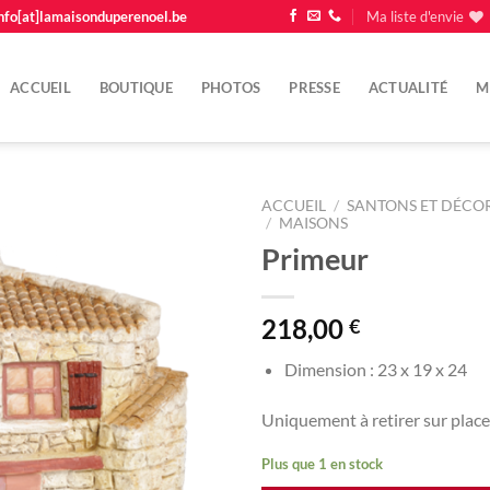
nfo[at]lamaisonduperenoel.be
Ma liste d'envie
ACCUEIL
BOUTIQUE
PHOTOS
PRESSE
ACTUALITÉ
M
ACCUEIL
/
SANTONS ET DÉCOR
/
MAISONS
Primeur
Ajouter
à la
liste
d'envie
218,00
€
Dimension : 23 x 19 x 24
Uniquement à retirer sur place
Plus que 1 en stock