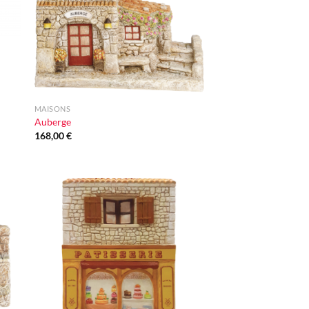
+
MAISONS
Auberge
168,00
€
ter
Ajouter
iste
à la liste
vie
d'envie