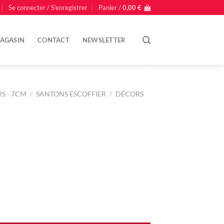
Se connecter / S’enregistrer
Panier /
0,00
€
AGASIN
CONTACT
NEWSLETTER
S - 7CM
/
SANTONS ESCOFFIER
/
DÉCORS