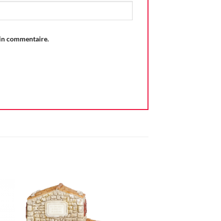
ain commentaire.
ter
Ajouter
iste
à la liste
vie
d'envie