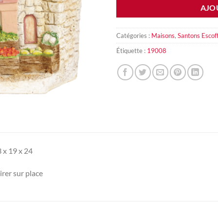
AJO
Catégories :
Maisons
,
Santons Escoff
Étiquette :
19008
 x 19 x 24
rer sur place