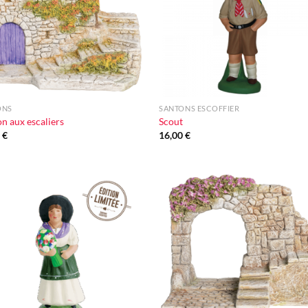
+
ONS
SANTONS ESCOFFIER
n aux escaliers
Scout
0
€
16,00
€
Ajouter
Ajou
à la liste
à la l
d'envie
d'en