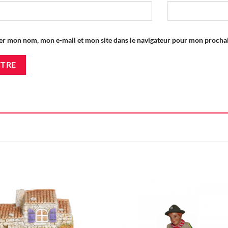
er mon nom, mon e-mail et mon site dans le navigateur pour mon proch
Ajouter
Ajou
à la liste
à la l
d'envie
d'en