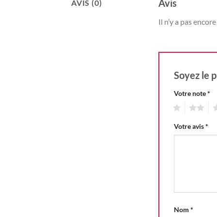
Avis
AVIS (0)
Il n’y a pas encore 
Soyez le p
Votre note
*
1
2
3
Votre avis
*
Nom
*