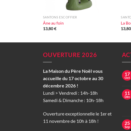
+
+
SANTONS ESCOFFIER
SANTO
Âne au foin
La Bo
13,80
€
13,8
OUVERTURE 2026
AC
La Maison du Père Noël vous
17
accueille du 17 octobre au 30
Oct
décembre 2026 !
Lundi > Vendredi : 14h-18h
11
Déc
Samedi & Dimanche : 10h-18h
Ouverture exceptionnelle le 1er et
11 novembre de 10h à 18h !
25
Sep