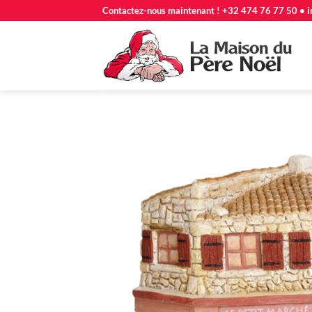
Passer
Contactez-nous maintenant ! +32 474 76 77 50 • i
au
contenu