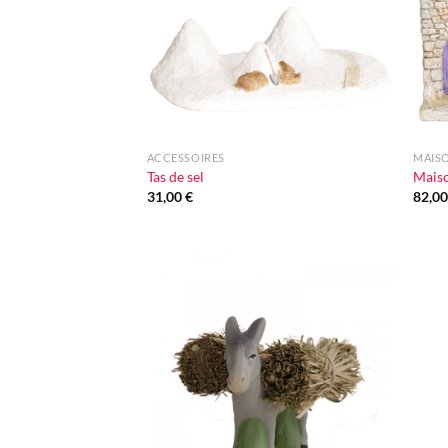
+
+
ACCESSOIRES
MAIS
Tas de sel
Maiso
31,00
€
82,0
Ajouter
à la liste
d'envie