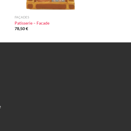
+
FAÇADES
Patisserie – Facade
78,50
€
e