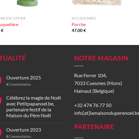
+
NS ESCOFFIER
ACCESSOIRES
uquetière
Porche
0
€
47,00
€
TUALITÉ
NOTRE MAGASIN
Rue Ferrer 104,
Ouverture 2025
7033 Cuesmes (Mons)
4
Commentaires
Hainaut (Belgique)
Célébrez la magie de Noël
avec Petitpapanoel.be,
+32 474 76 77 50
partenaire festif de la
info[at]lamaisonduperenoel.b
Maison du Père Noël
PARTENAIRE
Ouverture 2023
8
Commentaires