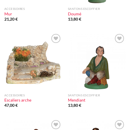
ACCESSOIRES
SANTONS ESCOFFIER
Mur
Doumé
21,20
€
13,80
€
Ajouter
Ajouter
à la liste
à la liste
d'envie
d'envie
ACCESSOIRES
SANTONS ESCOFFIER
Escaliers arche
Mendiant
47,00
€
13,80
€