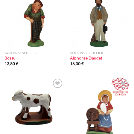
Ajouter
Ajouter
à la liste
à la liste
d'envie
d'envie
SANTONS ESCOFFIER
SANTONS ESCOFFIER
Bossu
Alphonse Daudet
13,80
€
16,00
€
Ajouter
Ajouter
à la liste
à la liste
d'envie
d'envie