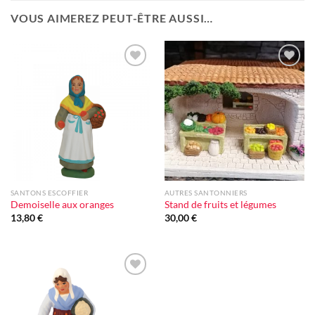
VOUS AIMEREZ PEUT-ÊTRE AUSSI…
Ajouter
Ajouter
à la liste
à la liste
d'envie
d'envie
SANTONS ESCOFFIER
AUTRES SANTONNIERS
Demoiselle aux oranges
Stand de fruits et légumes
13,80
€
30,00
€
Ajouter
à la liste
d'envie