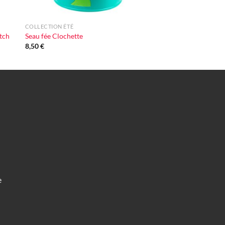
+
COLLECTION ÉTÉ
tch
Seau fée Clochette
8,50
€
e