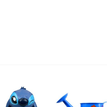
Ajouter
Ajou
à la liste
à la l
d'envie
d'en