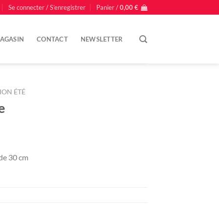
Se connecter / S’enregistrer
Panier /
0,00
€
AGASIN
CONTACT
NEWSLETTER
ION ÉTÉ
e
 de 30 cm