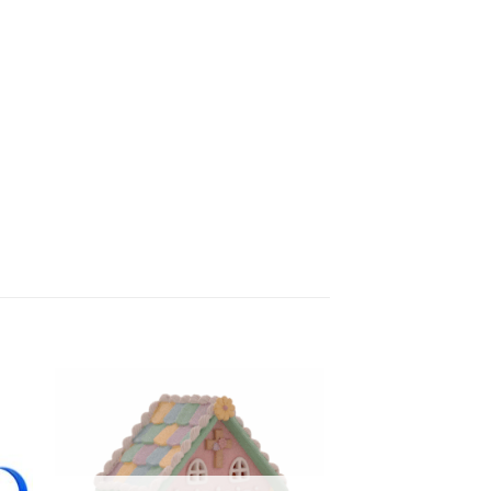
ter
Ajouter
iste
à la liste
vie
d'envie