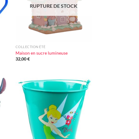
RUPTURE DE STOCK
+
COLLECTION ÉTÉ
Maison en sucre lumineuse
32,00
€
ter
Ajouter
iste
à la liste
vie
d'envie