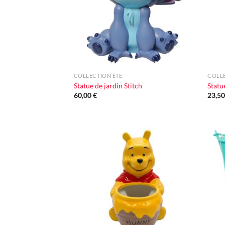
+
+
COLLECTION ÉTÉ
COLLE
Statue de jardin Stitch
Statu
60,00
€
23,5
Ajouter
à la liste
d'envie