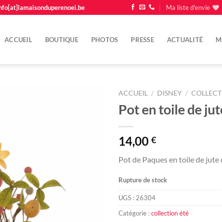
nfo[at]lamaisonduperenoel.be
Ma liste d'envie
ACCUEIL
BOUTIQUE
PHOTOS
PRESSE
ACTUALITÉ
M
ACCUEIL
/
DISNEY
/
COLLECT
Pot en toile de jut
Ajouter
à la
liste
14,00
€
d'envie
Pot de Paques en toile de jute
Rupture de stock
UGS :
26304
Catégorie :
collection été