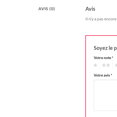
Avis
AVIS (0)
Il n’y a pas encore 
Soyez le p
Votre note
*
1
2
3
Votre avis
*