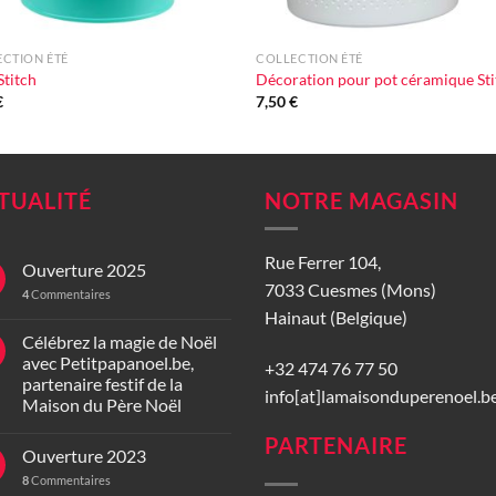
+
CTION ÉTÉ
COLLECTION ÉTÉ
Stitch
Décoration pour pot céramique Sti
€
7,50
€
TUALITÉ
NOTRE MAGASIN
Rue Ferrer 104,
Ouverture 2025
7033 Cuesmes (Mons)
4
Commentaires
Hainaut (Belgique)
Célébrez la magie de Noël
avec Petitpapanoel.be,
+32 474 76 77 50
partenaire festif de la
info[at]lamaisonduperenoel.b
Maison du Père Noël
PARTENAIRE
Ouverture 2023
8
Commentaires