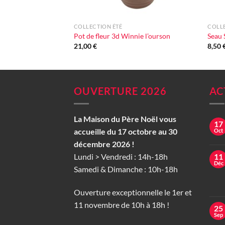
+
+
COLLECTION ÉTÉ
COLLE
Pot de fleur 3d Winnie l’ourson
Seau 
21,00
€
8,50
OUVERTURE 2026
AC
La Maison du Père Noël vous
17
accueille du 17 octobre au 30
Oct
décembre 2026 !
Lundi > Vendredi : 14h-18h
11
Déc
Samedi & Dimanche : 10h-18h
Ouverture exceptionnelle le 1er et
11 novembre de 10h à 18h !
25
Sep