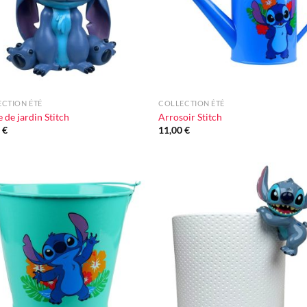
+
CTION ÉTÉ
COLLECTION ÉTÉ
e de jardin Stitch
Arrosoir Stitch
0
€
11,00
€
Ajouter
Ajou
à la liste
à la l
d'envie
d'en