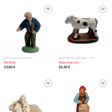
Ajouter
Ajouter
à la liste
à la liste
d'envie
d'envie
SANTONS ESCOFFIER
SANTONS ET DÉCORS - 7CM
Sardine
Veau marron
13,80
€
10,30
€
Ajouter
Ajouter
à la liste
à la liste
d'envie
d'envie