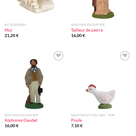
ACCESSOIRES
SANTONS ESCOFFIER
Mur
Tailleur de pierre
21,20
€
16,00
€
Ajouter
Ajouter
à la liste
à la liste
d'envie
d'envie
SANTONS ESCOFFIER
SANTONS ET DÉCORS - 7CM
Alphonse Daudet
Poule
16,00
€
7,10
€