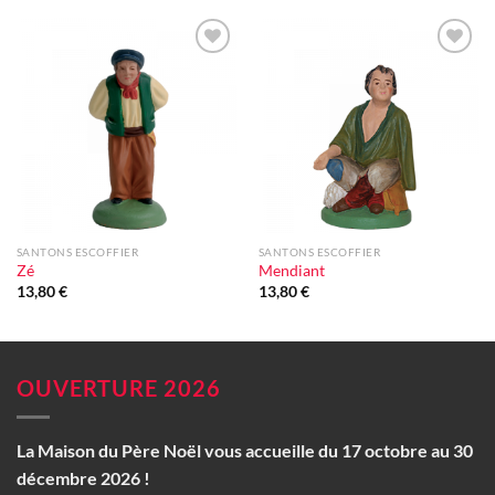
Ajouter
Ajouter
à la liste
à la liste
d'envie
d'envie
SANTONS ESCOFFIER
SANTONS ESCOFFIER
Zé
Mendiant
13,80
€
13,80
€
OUVERTURE 2026
La Maison du Père Noël vous accueille du 17 octobre au 30
décembre 2026 !