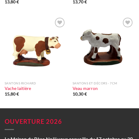
13,80
€
13,70
€
Ajouter
Ajouter
à la liste
à la liste
d'envie
d'envie
SANTONS RICHARD
SANTONS ET DÉCORS - 7CM
Vache laitière
Veau marron
15,80
€
10,30
€
OUVERTURE 2026
La Maison du Père Noël vous accueille du 17 octobre au 30