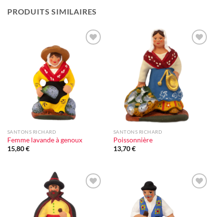
PRODUITS SIMILAIRES
Ajouter
Ajouter
à la liste
à la liste
d'envie
d'envie
SANTONS RICHARD
SANTONS RICHARD
Femme lavande à genoux
Poissonnière
15,80
€
13,70
€
Ajouter
Ajouter
à la liste
à la liste
d'envie
d'envie