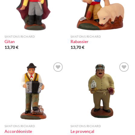
SANTONS RICHARD
SANTONS RICHARD
Gitan
Rabassier
13,70
€
13,70
€
Ajouter
Ajouter
à la liste
à la liste
d'envie
d'envie
SANTONS RICHARD
SANTONS RICHARD
Accordéoniste
Le provençal