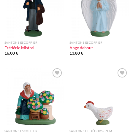
d'envie
d'envie
SANTONS ESCOFFIER
SANTONS ESCOFFIER
Frédéric Mistral
Ange debout
16,00
€
13,80
€
Ajouter
Ajouter
à la liste
à la liste
d'envie
d'envie
SANTONS ESCOFFIER
SANTONS ET DÉCORS - 7CM