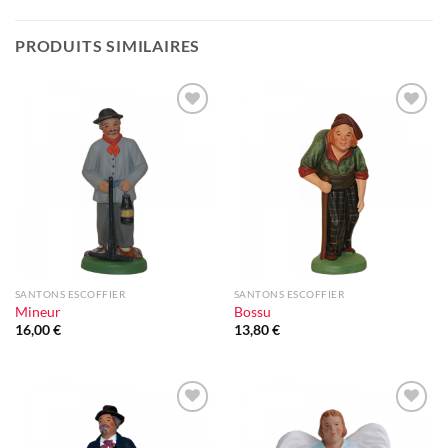
PRODUITS SIMILAIRES
Ajouter
Ajouter
à la liste
à la liste
d'envie
d'envie
SANTONS ESCOFFIER
SANTONS ESCOFFIER
Mineur
Bossu
16,00
€
13,80
€
Ajouter
Ajouter
à la liste
à la liste