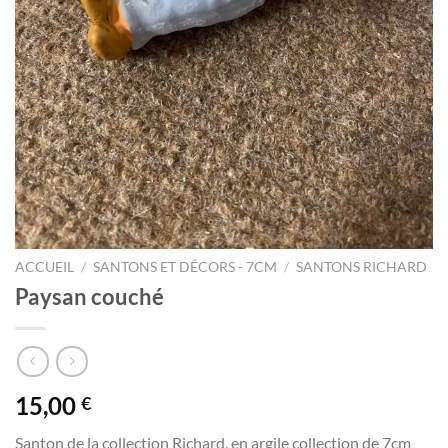
ACCUEIL
/
SANTONS ET DÉCORS - 7CM
/
SANTONS RICHARD
Paysan couché
15,00
€
Santon de la collection Richard, en argile collection de 7cm