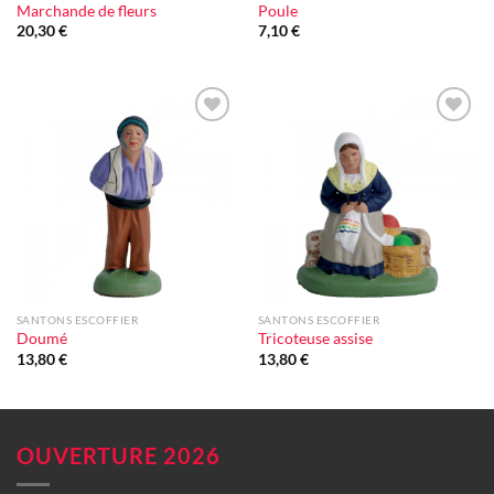
Marchande de fleurs
Poule
20,30
€
7,10
€
Ajouter
Ajouter
à la liste
à la liste
d'envie
d'envie
SANTONS ESCOFFIER
SANTONS ESCOFFIER
Doumé
Tricoteuse assise
13,80
€
13,80
€
OUVERTURE 2026