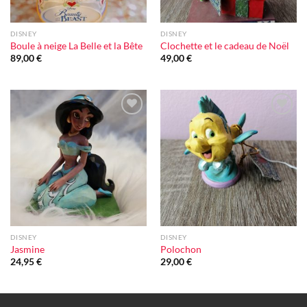
DISNEY
DISNEY
Boule à neige La Belle et la Bête
Clochette et le cadeau de Noël
89,00
€
49,00
€
Ajouter
Ajouter
à la liste
à la liste
d'envie
d'envie
DISNEY
DISNEY
Jasmine
Polochon
24,95
€
29,00
€