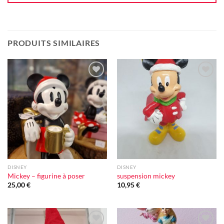
PRODUITS SIMILAIRES
Ajouter
Ajouter
à la liste
à la liste
d'envie
d'envie
DISNEY
DISNEY
Mickey – figurine à poser
suspension mickey
25,00
€
10,95
€