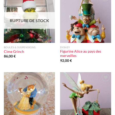
Ajouter
Ajouter
à la liste
à la liste
d'envie
d'envie
RUPTURE DE STOCK
BOULES & SUSPENSIONS
DISNEY
Figurine Alice au pays des
Cime Grinch
merveilles
86,00
€
92,00
€
Ajouter
Ajouter
à la liste
à la liste
d'envie
d'envie