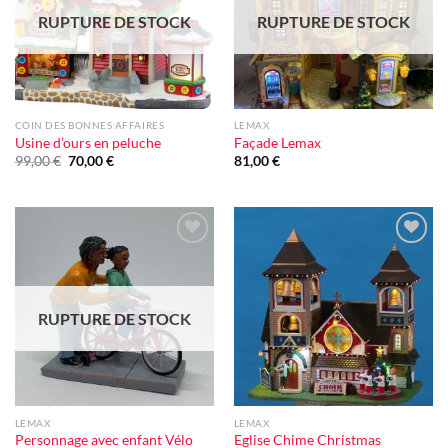
RUPTURE DE STOCK
RUPTURE DE STOCK
COIN DES BONNES AFFAIRES
LEMAX
Usine d’ours en peluche
Façade Lemax
Le
Le
99,00
€
70,00
€
81,00
€
prix
prix
initial
actuel
était :
est :
99,00 €.
70,00 €.
Ajouter
Ajouter
à la liste
à la liste
d'envie
d'envie
RUPTURE DE STOCK
LEMAX
LEMAX
Personnage avec enfant Vélo
Eglise Chime Christmas