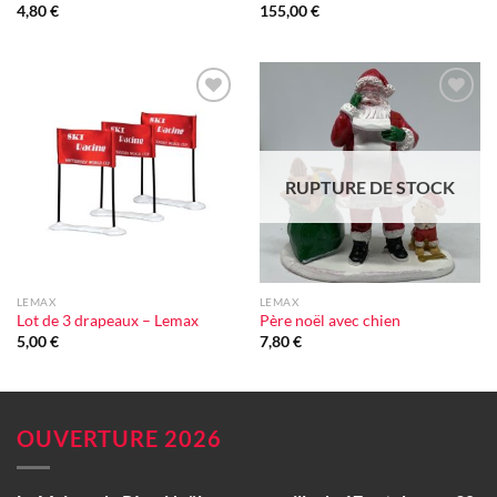
4,80
€
155,00
€
Ajouter
Ajouter
à la liste
à la liste
d'envie
d'envie
RUPTURE DE STOCK
LEMAX
LEMAX
Lot de 3 drapeaux – Lemax
Père noël avec chien
5,00
€
7,80
€
OUVERTURE 2026