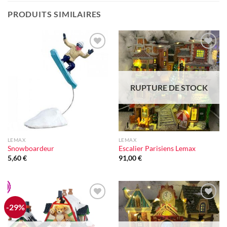
PRODUITS SIMILAIRES
Ajouter
Ajouter
à la liste
à la liste
d'envie
d'envie
RUPTURE DE STOCK
LEMAX
LEMAX
Snowboardeur
Escalier Parisiens Lemax
5,60
€
91,00
€
-29%
Ajouter
Ajouter
à la liste
à la liste
d'envie
d'envie