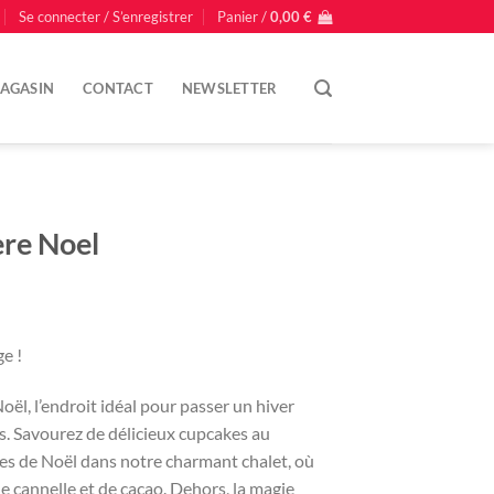
Se connecter / S’enregistrer
Panier /
0,00
€
AGASIN
CONTACT
NEWSLETTER
ère Noel
e !
ël, l’endroit idéal pour passer un hiver
s. Savourez de délicieux cupcakes au
es de Noël dans notre charmant chalet, où
e cannelle et de cacao. Dehors, la magie