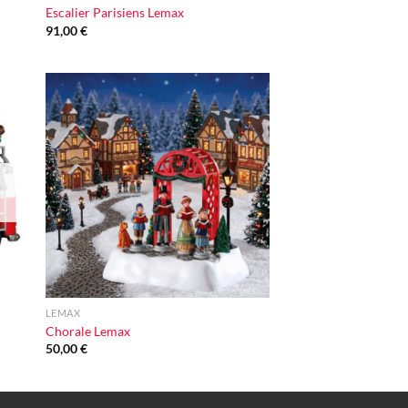
Escalier Parisiens Lemax
91,00
€
ter
Ajouter
iste
à la liste
vie
d'envie
+
LEMAX
Chorale Lemax
50,00
€