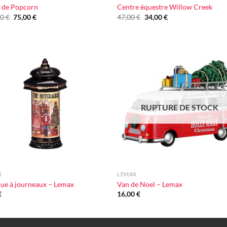
 de Popcorn
Centre équestre Willow Creek
Le
Le
Le
Le
00
€
75,00
€
47,00
€
34,00
€
prix
prix
prix
prix
initial
actuel
initial
actuel
était :
est :
était :
est :
128,00 €.
75,00 €.
47,00 €.
34,00 €.
Ajouter
Ajou
à la liste
à la l
d'envie
d'en
RUPTURE DE STOCK
+
X
LEMAX
ue à journeaux – Lemax
Van de Noel – Lemax
€
16,00
€