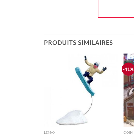
PRODUITS SIMILAIRES
-41%
Ajouter
à la liste
d'envie
+
+
LEMAX
COIN 