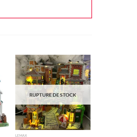
ter
Ajouter
iste
à la liste
vie
d'envie
RUPTURE DE STOCK
+
LEMAX