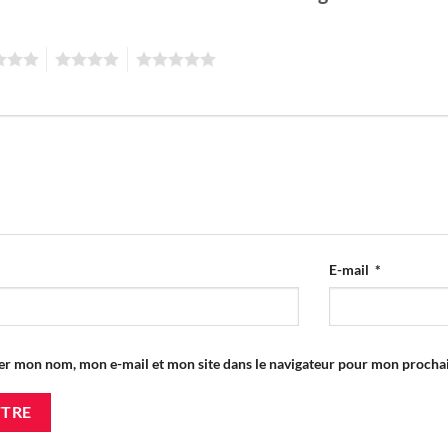
4
5
E-mail
*
er mon nom, mon e-mail et mon site dans le navigateur pour mon proch