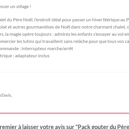
cer un village !
et du Père Noël, l’endroit idéal pour passer un hiver féérique au 
lat et autres gourmandises de Noël dans notre charmant chalet, o
s, la magie opère toujours : admirez les enfants s’essayer au vol en 
emercier les lutins qui travaillent sans relâche pour que tous vos 
commande : interrupteur marche/arrêt
trique : adaptateur inclus
d’avis.
remier à laisser votre avis sur “Pack gouter du Pèr