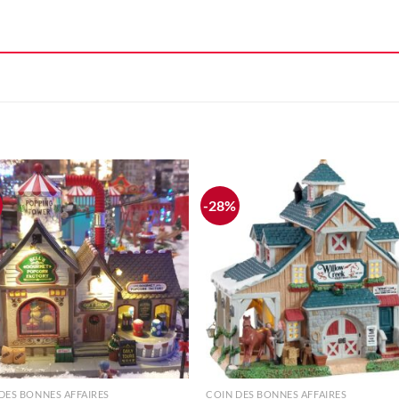
-28%
Ajouter
Ajou
à la liste
à la l
d'envie
d'en
+
DES BONNES AFFAIRES
COIN DES BONNES AFFAIRES