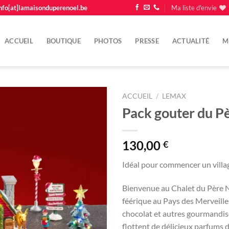
nfo[at]lamaisonduperenoel.be
Ma liste d'envie
ACCUEIL
BOUTIQUE
PHOTOS
PRESSE
ACTUALITÉ
M
ACCUEIL
/
LEMAX
Pack gouter du P
Ajouter
à la
liste
130,00
€
d'envie
Idéal pour commencer un villag
Bienvenue au Chalet du Père No
féérique au Pays des Merveille
chocolat et autres gourmandis
flottent de délicieux parfums d