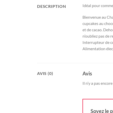
Idéal pour commen
DESCRIPTION
Bienvenue au Chal
cupcakes au choco
et de cacao. Dehor
n’oubliez pas de r
Interrupteur de 
Alimentation élec
Avis
AVIS (0)
Il n’y a pas encore 
Soyez le p