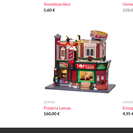
Snowboardeur
Usine
5,60
€
128,
Ajouter
à la liste
d'envie
+
+
LEMAX
LEMA
Pizzeria Lemax
Kiosq
160,00
€
4,95