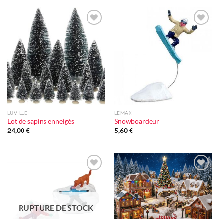
Ajouter
Ajouter
à la liste
à la liste
d'envie
d'envie
LUVILLE
LEMAX
Lot de sapins enneigés
Snowboardeur
24,00
€
5,60
€
Ajouter
Ajouter
à la liste
à la liste
d'envie
d'envie
RUPTURE DE STOCK