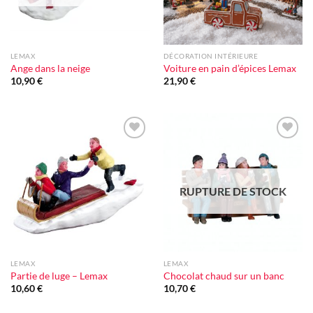
LEMAX
DÉCORATION INTÉRIEURE
Ange dans la neige
Voiture en pain d’épices Lemax
10,90
€
21,90
€
Ajouter
Ajouter
à la liste
à la liste
d'envie
d'envie
RUPTURE DE STOCK
LEMAX
LEMAX
Partie de luge – Lemax
Chocolat chaud sur un banc
10,60
€
10,70
€