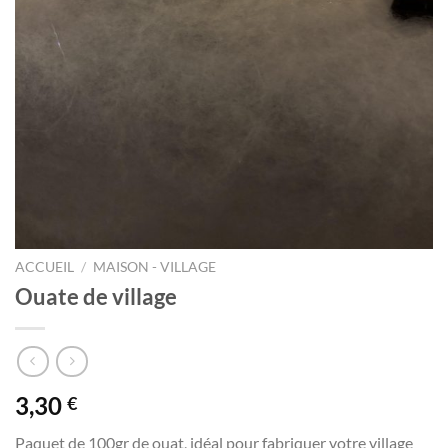
ACCUEIL
/
MAISON - VILLAGE
Ouate de village
3,30
€
Paquet de 100gr de ouat, idéal pour fabriquer votre village