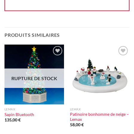
PRODUITS SIMILAIRES
Ajouter
Ajouter
à la liste
à la liste
d'envie
d'envie
RUPTURE DE STOCK
LEMAX
LEMAX
Patinoire bonhomme de neige –
Sapin Bluetooth
Lemax
135,00
€
58,00
€