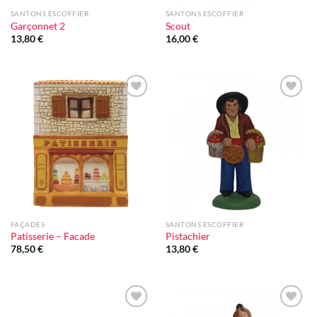
SANTONS ESCOFFIER
SANTONS ESCOFFIER
Garçonnet 2
Scout
13,80
€
16,00
€
Ajouter
Ajouter
à la liste
à la liste
d'envie
d'envie
FAÇADES
SANTONS ESCOFFIER
Patisserie – Facade
Pistachier
78,50
€
13,80
€
Ajouter
Ajouter