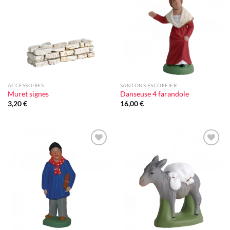
à la liste
à la liste
d'envie
d'envie
ACCESSOIRES
SANTONS ESCOFFIER
Muret signes
Danseuse 4 farandole
3,20
€
16,00
€
Ajouter
Ajouter
à la liste
à la liste
d'envie
d'envie