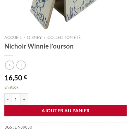
ACCUEIL
/
DISNEY
/
COLLECTION ÉTÉ
Nichoir Winnie l’ourson
16,50
€
En stock
quantité de Nichoir Winnie l'ourson
AJOUTER AU PANIER
UGS :
DN89850