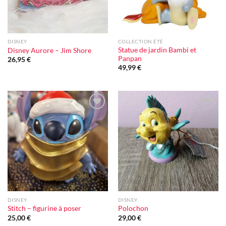
DISNEY
COLLECTION ÉTÉ
Statue de jardin Bambi et
Disney Aurore – Jim Shore
Panpan
26,95
€
49,99
€
Ajouter
Ajouter
à la liste
à la liste
d'envie
d'envie
DISNEY
DISNEY
Stitch – figurine à poser
Polochon
25,00
€
29,00
€