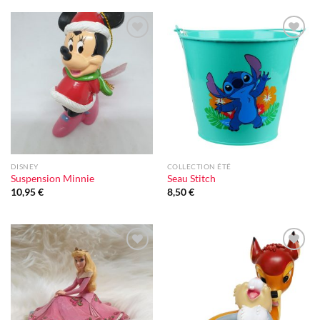
Ajouter
Ajouter
à la liste
à la liste
d'envie
d'envie
DISNEY
COLLECTION ÉTÉ
Suspension Minnie
Seau Stitch
10,95
€
8,50
€
Ajouter
Ajouter
à la liste
à la liste
d'envie
d'envie