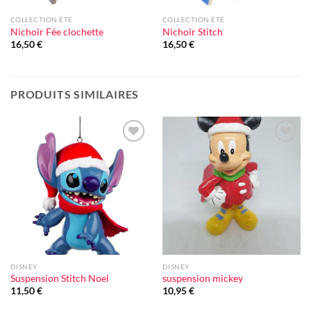
COLLECTION ÉTÉ
COLLECTION ÉTÉ
Nichoir Fée clochette
Nichoir Stitch
16,50
€
16,50
€
PRODUITS SIMILAIRES
Ajouter
Ajouter
à la liste
à la liste
d'envie
d'envie
DISNEY
DISNEY
Suspension Stitch Noel
suspension mickey
11,50
€
10,95
€