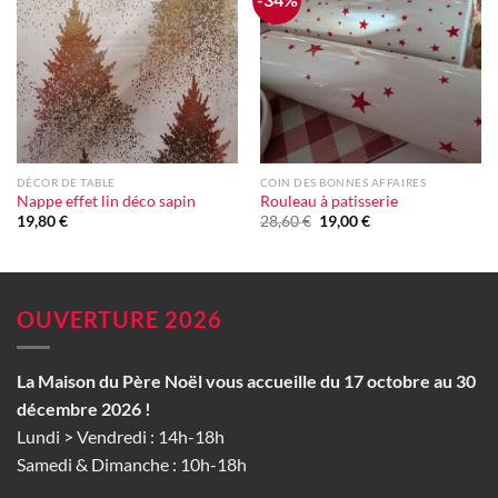
à la liste
à la liste
d'envie
d'envie
DÉCOR DE TABLE
COIN DES BONNES AFFAIRES
Nappe effet lin déco sapin
Rouleau à patisserie
Le
Le
19,80
€
28,60
€
19,00
€
prix
prix
initial
actuel
était :
est :
28,60 €.
19,00 €.
OUVERTURE 2026
La Maison du Père Noël vous accueille du 17 octobre au 30
décembre 2026 !
Lundi > Vendredi : 14h-18h
Samedi & Dimanche : 10h-18h