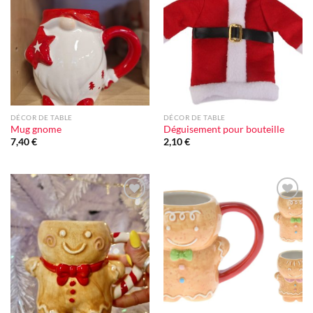
Ajouter
Ajouter
à la liste
à la liste
d'envie
d'envie
DÉCOR DE TABLE
DÉCOR DE TABLE
Mug gnome
Déguisement pour bouteille
7,40
€
2,10
€
Ajouter
Ajouter
à la liste
à la liste
d'envie
d'envie