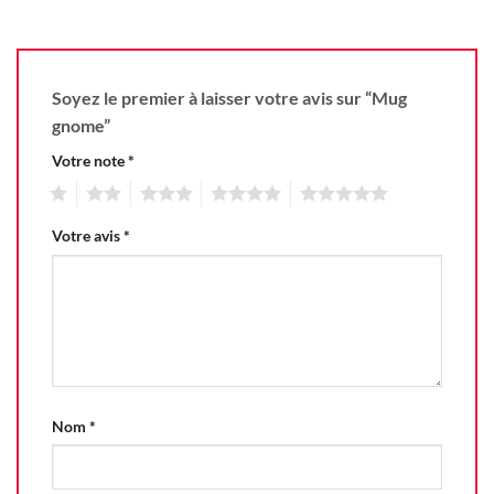
Soyez le premier à laisser votre avis sur “Mug
gnome”
Votre note
*
1
2
3
4
5
Votre avis
*
Nom
*