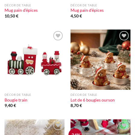
DÉCOR DE TABLE
DÉCOR DE TABLE
Mug pain d’épices
Mug pain d’épices
10,50
€
4,50
€
Ajouter
Ajouter
à la liste
à la liste
d'envie
d'envie
DÉCOR DE TABLE
DÉCOR DE TABLE
Bougie train
Lot de 6 bougies ourson
9,40
€
8,70
€
-34%
Ajouter
Ajouter