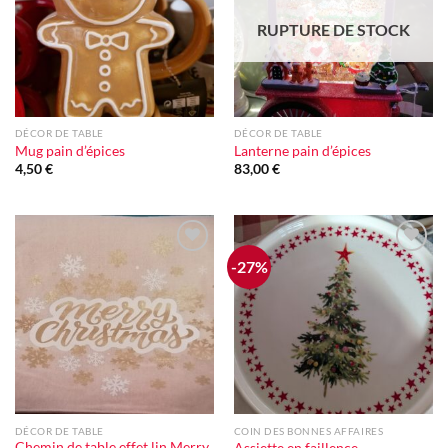
RUPTURE DE STOCK
DÉCOR DE TABLE
DÉCOR DE TABLE
Mug pain d’épices
Lanterne pain d’épices
4,50
€
83,00
€
-27%
Ajouter
Ajouter
à la liste
à la liste
d'envie
d'envie
DÉCOR DE TABLE
COIN DES BONNES AFFAIRES
Chemin de table effet lin Merry
Assiette en faillence