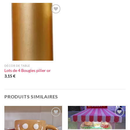
Ajouter
à la liste
d'envie
DÉCOR DE TABLE
Lots de 4 Bougies pilier or
3,15
€
PRODUITS SIMILAIRES
Ajouter
Ajouter
à la liste
à la liste
d'envie
d'envie