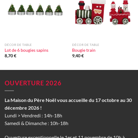
d'envie
d'envie
DÉCOR DE TABLE
DÉCOR DE TABLE
Lot de 6 bougies sapins
Bougie train
8,70
€
9,40
€
OUVERTURE 2026
La Maison du Père Noël vous accueille du 17 octobre au 30
décembre 2026 !
Lundi > Vendredi : 14h-18h
Samedi & Dimanche : 10h-18h
Ouverture exceptionnelle le 1er et 11 novembre de 10h à