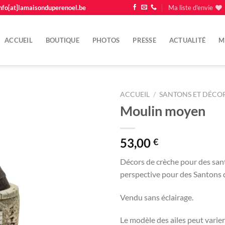
nfo[at]lamaisonduperenoel.be
Ma liste d'envie
ACCUEIL
BOUTIQUE
PHOTOS
PRESSE
ACTUALITÉ
M
ACCUEIL
/
SANTONS ET DÉCOR
Moulin moyen
Ajouter
à la
liste
53,00
€
d'envie
Décors de crèche pour des santo
perspective pour des Santons 
Vendu sans éclairage.
Le modèle des ailes peut varier