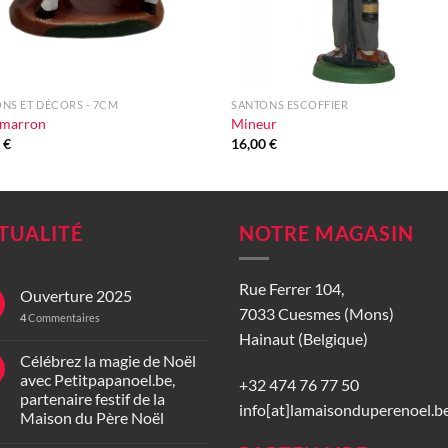
+
NS ET DÉCORS - 7CM
SANTONS ESCOFFIER
 marron
Mineur
0
€
16,00
€
TUALITÉ
NOTRE MAGASIN
Rue Ferrer 104,
Ouverture 2025
7033 Cuesmes (Mons)
4
Commentaires
Hainaut (Belgique)
Célébrez la magie de Noël
avec Petitpapanoel.be,
+32 474 76 77 50
partenaire festif de la
info[at]lamaisonduperenoel.b
Maison du Père Noël