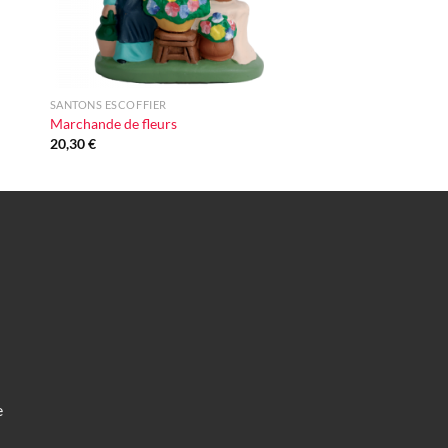
+
SANTONS ESCOFFIER
Marchande de fleurs
20,30
€
e