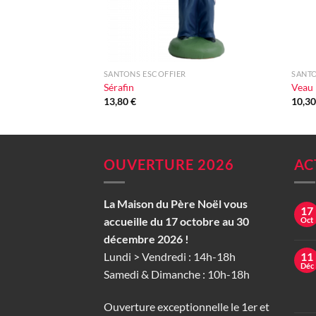
+
+
SANTONS ESCOFFIER
SANTO
Sérafin
Veau
13,80
€
10,3
OUVERTURE 2026
AC
La Maison du Père Noël vous
17
accueille du 17 octobre au 30
Oct
décembre 2026 !
Lundi > Vendredi : 14h-18h
11
Déc
Samedi & Dimanche : 10h-18h
Ouverture exceptionnelle le 1er et