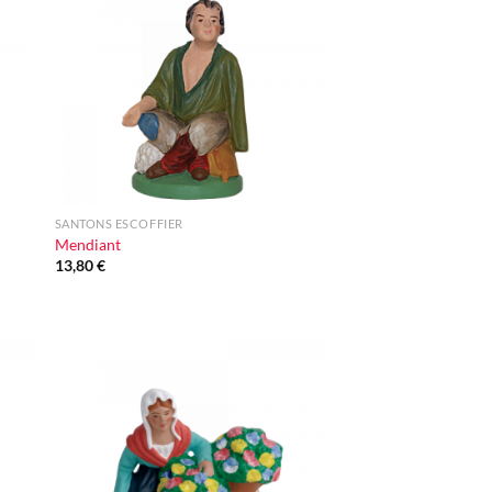
iste
à la liste
vie
d'envie
+
SANTONS ESCOFFIER
Mendiant
13,80
€
ter
Ajouter
iste
à la liste
vie
d'envie