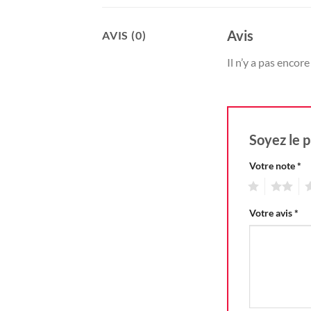
Avis
AVIS (0)
Il n’y a pas encore 
Soyez le p
Votre note
*
1
2
3
Votre avis
*