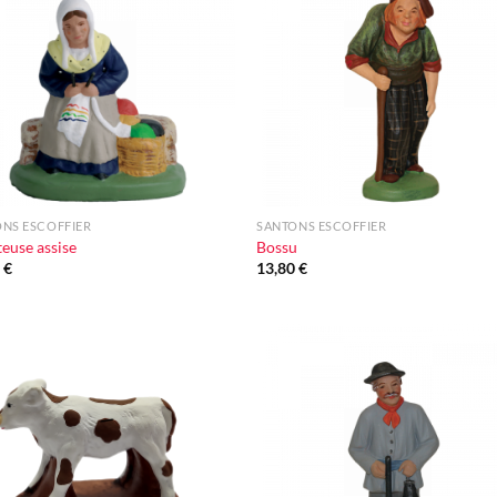
à la liste
à la l
d'envie
d'en
+
NS ESCOFFIER
SANTONS ESCOFFIER
teuse assise
Bossu
0
€
13,80
€
Ajouter
Ajou
à la liste
à la l
d'envie
d'en