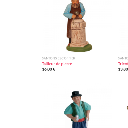
à la liste
d'envie
+
+
SANTONS ESCOFFIER
SANTO
Tailleur de pierre
Trico
16,00
€
13,8
Ajouter
à la liste
d'envie