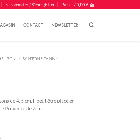
Se connecter / S’enregistrer
Panier /
0,00
€
AGASIN
CONTACT
NEWSLETTER
S - 7CM
/
SANTONS FANNY
ns de 4, 5 cm. Il peut être placé en
de Provence de 7cm.
.