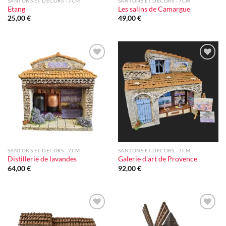
SANTONS ET DÉCORS - 7CM
SANTONS ET DÉCORS - 7CM
Etang
Les salins de Camargue
25,00
€
49,00
€
Ajouter
Ajouter
à la liste
à la liste
d'envie
d'envie
SANTONS ET DÉCORS - 7CM
SANTONS ET DÉCORS - 7CM
Distillerie de lavandes
Galerie d’art de Provence
64,00
€
92,00
€
Ajouter
Ajouter
à la liste
à la liste