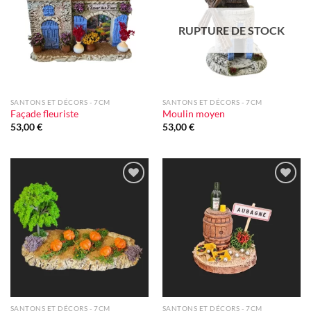
d'envie
d'envie
RUPTURE DE STOCK
SANTONS ET DÉCORS - 7CM
SANTONS ET DÉCORS - 7CM
Façade fleuriste
Moulin moyen
53,00
€
53,00
€
Ajouter
Ajouter
à la liste
à la liste
d'envie
d'envie
SANTONS ET DÉCORS - 7CM
SANTONS ET DÉCORS - 7CM