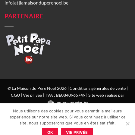
info[at]lamaisonduperenoel.be
PARTENAIRE
© La Maison du Père Noël 2026 |
Conditions générales de vente
|
CGU
|
Vie privée
| TVA : BE0840965749 | Site web réalisé par
Nous utilisons des cookies pour vous garantir la meilleure
expérience sur notre site web. Si vous continuez à utiliser ce
site, nous supposerons que vous en êtes satisfait.
OK
VIE PRIVÉE