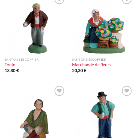
Ajouter
Ajouter
à la liste
à la liste
d'envie
d'envie
SANTONS ESCOFFIER
SANTONS ESCOFFIER
Tonin
Marchande de fleurs
13,80
€
20,30
€
Ajouter
Ajouter
à la liste
à la liste
d'envie
d'envie