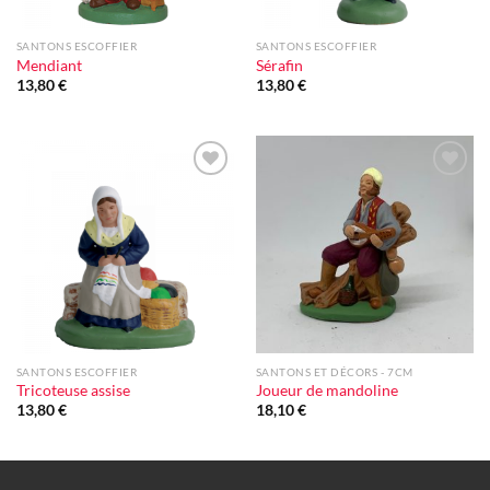
SANTONS ESCOFFIER
SANTONS ESCOFFIER
Mendiant
Sérafin
13,80
€
13,80
€
Ajouter
Ajouter
à la liste
à la liste
d'envie
d'envie
SANTONS ESCOFFIER
SANTONS ET DÉCORS - 7CM
Tricoteuse assise
Joueur de mandoline
13,80
€
18,10
€