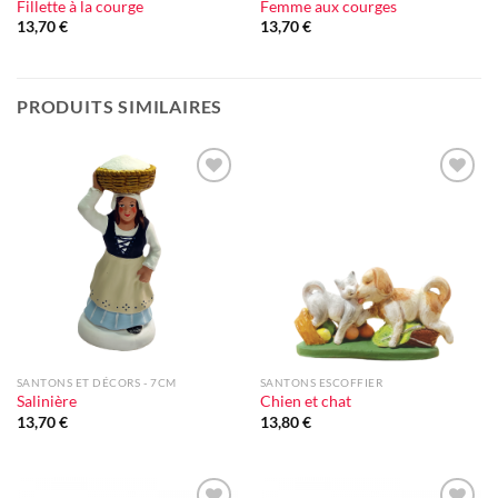
Fillette à la courge
Femme aux courges
13,70
€
13,70
€
PRODUITS SIMILAIRES
Ajouter
Ajouter
à la liste
à la liste
d'envie
d'envie
SANTONS ET DÉCORS - 7CM
SANTONS ESCOFFIER
Salinière
Chien et chat
13,70
€
13,80
€