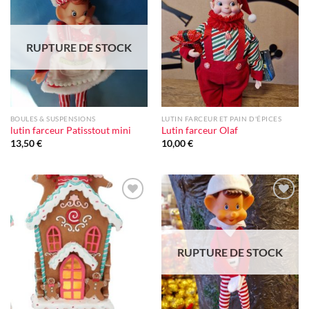
Ajouter
Ajouter
à la liste
à la liste
d'envie
d'envie
RUPTURE DE STOCK
BOULES & SUSPENSIONS
LUTIN FARCEUR ET PAIN D'ÉPICES
lutin farceur Patisstout mini
Lutin farceur Olaf
13,50
€
10,00
€
Ajouter
Ajouter
à la liste
à la liste
d'envie
d'envie
RUPTURE DE STOCK