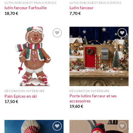
LUTIN FARCEUR ET PAIN D'ÉPICES
LUTIN FARCEUR ET PAIN D'ÉPICES
lutin farceur Farfouille
Lutin farceur
18,70
€
7,70
€
Ajouter
Ajouter
à la liste
à la liste
d'envie
d'envie
DÉCORATION INTÉRIEURE
DÉCORATION INTÉRIEURE
Porte lutins farceur et ses
Pain Epices en ski
accessoires
17,50
€
19,60
€