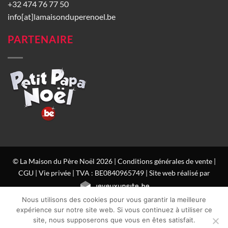
+32 474 76 77 50
info[at]lamaisonduperenoel.be
PARTENAIRE
© La Maison du Père Noël 2026 |
Conditions générales de vente
|
CGU
|
Vie privée
| TVA : BE0840965749 | Site web réalisé par
Nous utilisons des cookies pour vous garantir la meilleure
expérience sur notre site web. Si vous continuez à utiliser ce
site, nous supposerons que vous en êtes satisfait.