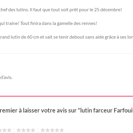
 chef des lutins. Il faut que tout soit prêt pour le 25 décembre!
qui traine! Tout finira dans la gamelle des rennes!
grand lutin de 60 cm et sait se tenir debout sans aide grâce à ses l
d’avis.
remier à laisser votre avis sur “lutin farceur Farfoui
4
5