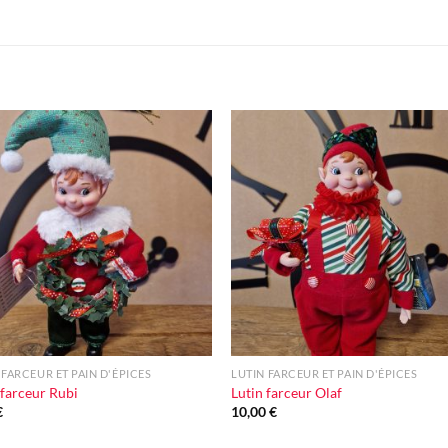
Ajouter
Ajou
à la liste
à la l
d'envie
d'en
+
 FARCEUR ET PAIN D'ÉPICES
LUTIN FARCEUR ET PAIN D'ÉPICES
 farceur Rubi
Lutin farceur Olaf
€
10,00
€