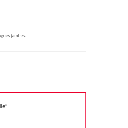
ongues jambes.
lle”