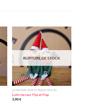
ter
Ajouter
iste
à la liste
vie
d'envie
RUPTURE DE STOCK
+
LUTIN FARCEUR ET PAIN D'ÉPICES
Lutin farceur Flip et Flap
3,90
€