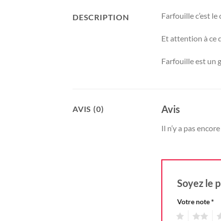
Farfouille c’est le
DESCRIPTION
Et attention à ce 
Farfouille est un 
Avis
AVIS (0)
Il n’y a pas encore 
Soyez le p
Votre note
*
1
2
3