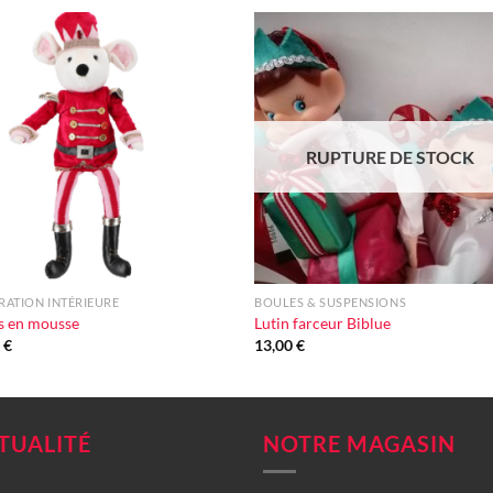
Ajouter
Ajou
à la liste
à la l
d'envie
d'en
RUPTURE DE STOCK
+
ATION INTÉRIEURE
BOULES & SUSPENSIONS
s en mousse
Lutin farceur Biblue
0
€
13,00
€
TUALITÉ
NOTRE MAGASIN