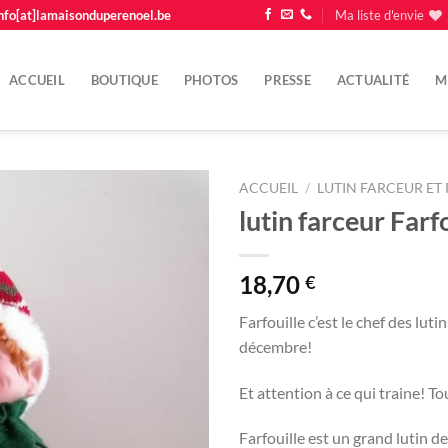
nfo[at]lamaisonduperenoel.be
Ma liste d'envie
ACCUEIL
BOUTIQUE
PHOTOS
PRESSE
ACTUALITÉ
M
ACCUEIL
/
LUTIN FARCEUR ET 
lutin farceur Farf
Ajouter
à la
liste
18,70
€
d'envie
Farfouille c’est le chef des luti
décembre!
Et attention à ce qui traine! To
Farfouille est un grand lutin d