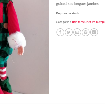
grâce à ses longues jambes.
Rupture de stock
Catégorie :
lutin farceur et Pain d'ép