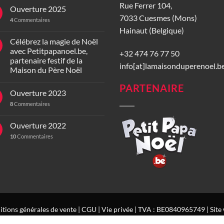
Rue Ferrer 104,
Ouverture 2025
7033 Cuesmes (Mons)
4
Commentaires
Hainaut (Belgique)
Célébrez la magie de Noël
avec Petitpapanoel.be,
+32 474 76 77 50
partenaire festif de la
info[at]lamaisonduperenoel.b
Maison du Père Noël
PARTENAIRE
Ouverture 2023
8
Commentaires
Ouverture 2022
10
Commentaires
tions générales de vente
|
CGU
|
Vie privée
| TVA : BE0840965749 | Site 