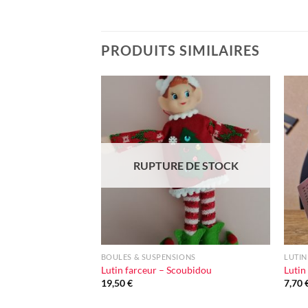
PRODUITS SIMILAIRES
Ajouter
à la liste
d'envie
RUPTURE DE STOCK
+
+
BOULES & SUSPENSIONS
LUTIN
Lutin farceur – Scoubidou
Lutin
19,50
€
7,70