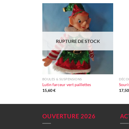
Ajouter
à la liste
d'envie
RUPTURE DE STOCK
+
+
BOULES & SUSPENSIONS
DÉCOR
Lutin farceur vert paillettes
Souri
15,60
€
17,5
OUVERTURE 2026
AC