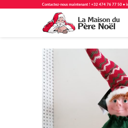
Passer
Contactez-nous maintenant ! +32 474 76 77 50 • i
au
contenu