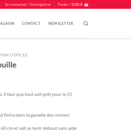
Se connecter / S’enregistrer
Panier /
0,00
€
AGASIN
CONTACT
NEWSLETTER
PAIN D'ÉPICES
ouille
ns. Il faut que tout soit prêt pour le 25
ut finira dans la gamelle des rennes!
e 60 cm et sait se tenir debout sans aide