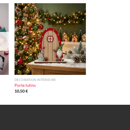
ter
Ajouter
iste
à la liste
vie
d'envie
+
DÉCORATION INTÉRIEURE
Porte lutins
10,50
€