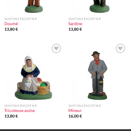
SANTONS ESCOFFIER
SANTONS ESCOFFIER
Doumé
Sardine
13,80
€
13,80
€
Ajouter
Ajouter
à la liste
à la liste
d'envie
d'envie
SANTONS ESCOFFIER
SANTONS ESCOFFIER
Tricoteuse assise
Mineur
13,80
€
16,00
€