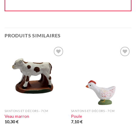
PRODUITS SIMILAIRES
Ajouter
Ajouter
à la liste
à la liste
d'envie
d'envie
SANTONS ET DÉCORS - 7CM
SANTONS ET DÉCORS - 7CM
Veau marron
Poule
10,30
€
7,10
€