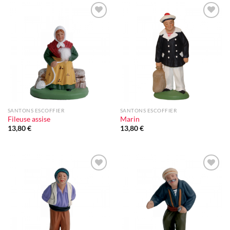
Ajouter
Ajouter
à la liste
à la liste
d'envie
d'envie
SANTONS ESCOFFIER
SANTONS ESCOFFIER
Fileuse assise
Marin
13,80
€
13,80
€
Ajouter
Ajouter
à la liste
à la liste
d'envie
d'envie