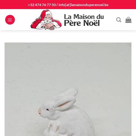
Passer
+32 474 76 77 50
/
info[at]lamaisonduperenoel.be
au
contenu
Ajouter
à la
liste
d'envie