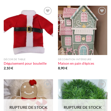
Ajouter
Ajouter
à la liste
à la liste
d'envie
d'envie
DÉCOR DE TABLE
DÉCORATION INTÉRIEURE
Déguisement pour bouteille
Maison en pain d’épices
2,10
€
8,90
€
Ajouter
Ajouter
à la liste
à la liste
d'envie
d'envie
RUPTURE DE STOCK
RUPTURE DE STOCK