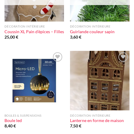
DÉCORATION INTÉRIEURE
DÉCORATION INTÉRIEURE
Coussin XL Pain d’épices – Filles
Guirlande couleur sapin
25,00
€
3,60
€
Ajouter
Ajouter
à la liste
à la liste
d'envie
d'envie
BOULES & SUSPENSIONS
DÉCORATION INTÉRIEURE
Boule led
Lanterne en forme de maison
8,40
€
7,50
€