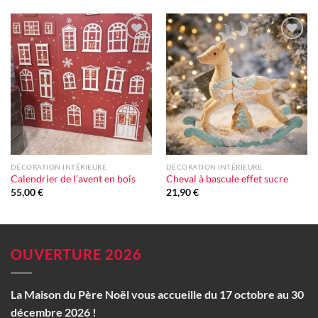
Ajouter
Ajouter
à la liste
à la liste
d'envie
d'envie
DÉCORATION INTÉRIEURE
DÉCORATION INTÉRIEURE
Calendrier de l’avent en bois
Cheval à bascule effet sucre
55,00
€
21,90
€
OUVERTURE 2026
La Maison du Père Noël vous accueille du 17 octobre au 30
décembre 2026 !