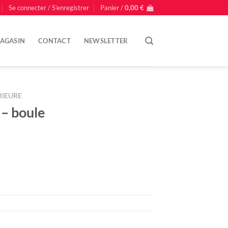
Se connecter / S’enregistrer
Panier /
0,00
€
AGASIN
CONTACT
NEWSLETTER
RIEURE
 – boule