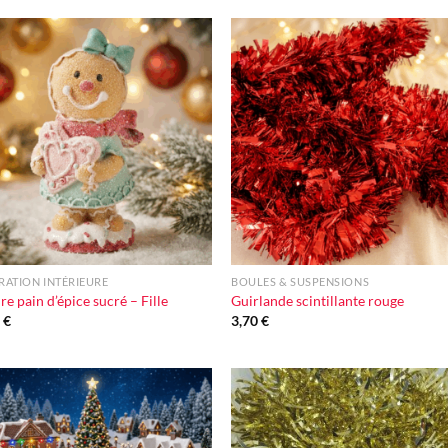
Ajouter
Ajou
à la liste
à la l
d'envie
d'en
+
ATION INTÉRIEURE
BOULES & SUSPENSIONS
re pain d’épice sucré – Fille
Guirlande scintillante rouge
0
€
3,70
€
Ajouter
Ajou
à la liste
à la l