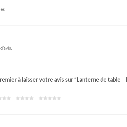
les
d’avis.
remier à laisser votre avis sur “Lanterne de table –
4
5