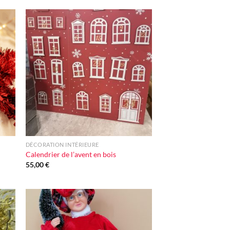
ter
Ajouter
iste
à la liste
vie
d'envie
+
DÉCORATION INTÉRIEURE
Calendrier de l’avent en bois
55,00
€
ter
Ajouter
iste
à la liste