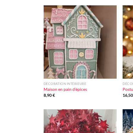
Ajouter
à la liste
d'envie
+
+
DÉCORATION INTÉRIEURE
DÉCOR
Maison en pain d’épices
Postu
8,90
€
16,5
Ajouter
à la liste