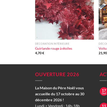
d'envie
+
+
DÉCORATION INTÉRIEURE
DÉCOR
Guirlande rouge à étoiles
Voitu
4,70
€
21,9
OUVERTURE 2026
AC
La Maison du Père Noël vous
17
accueille du 17 octobre au 30
Oct
décembre 2026 !
Lundi > Vendredi : 14h-18h
11