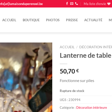
nfo[at]lamaisonduperenoel.be
Ma liste d'envie
ACCUEIL
BOUTIQUE
PHOTOS
PRESSE
ACTUALITÉ
M
ACCUEIL
/
DÉCORATION INTÉ
Lanterne de table
Ajouter
à la
liste
50,70
€
d'envie
Fonctionne sur piles
Rupture de stock
UGS :
230994
Catégorie :
Décoration intérieure