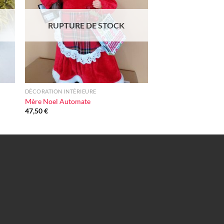
vie
d'envie
RUPTURE DE STOCK
+
DÉCORATION INTÉRIEURE
Mère Noel Automate
47,50
€