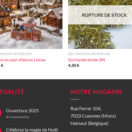
d'envie
d'en
RUPTURE DE STOCK
+
ATION INTÉRIEURE
DÉCORATION INTÉRIEURE
re en pain d’épices Lemax
Guirlande dorée 2M
0
€
4,30
€
TUALITÉ
NOTRE MAGASIN
Rue Ferrer 104,
Ouverture 2025
7033 Cuesmes (Mons)
4
Commentaires
Hainaut (Belgique)
Célébrez la magie de Noël