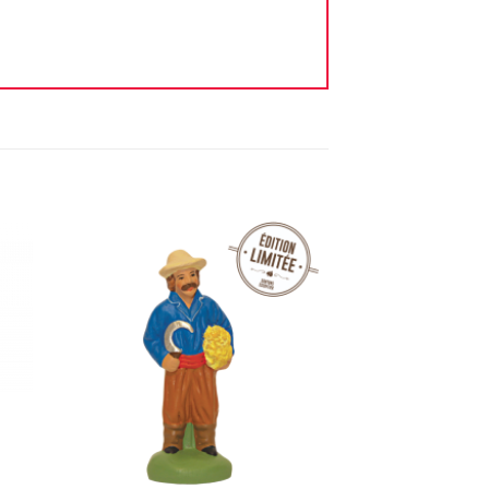
ter
Ajouter
iste
à la liste
vie
d'envie
+