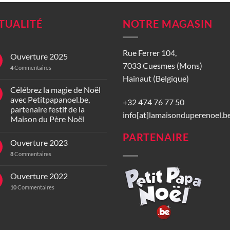
TUALITÉ
NOTRE MAGASIN
Rue Ferrer 104,
Ouverture 2025
7033 Cuesmes (Mons)
4
Commentaires
Hainaut (Belgique)
Célébrez la magie de Noël
avec Petitpapanoel.be,
+32 474 76 77 50
partenaire festif de la
info[at]lamaisonduperenoel.b
Maison du Père Noël
PARTENAIRE
Ouverture 2023
8
Commentaires
Ouverture 2022
10
Commentaires