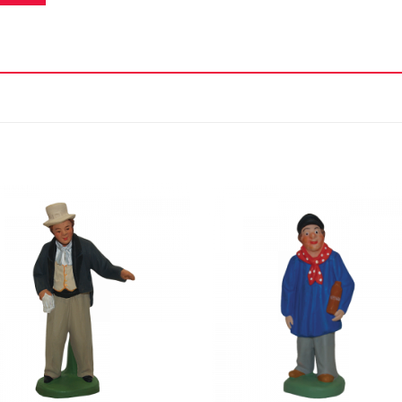
Ajouter
Ajou
à la liste
à la l
d'envie
d'en
+