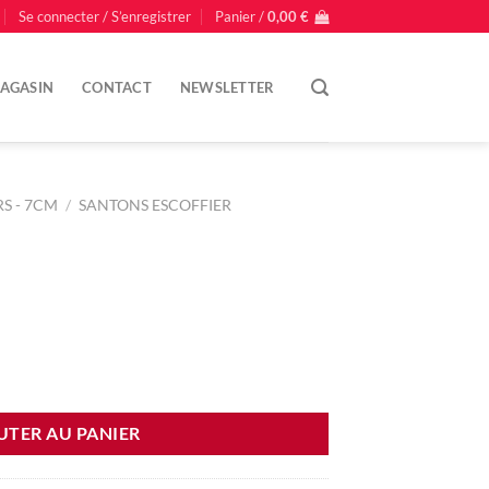
Se connecter / S’enregistrer
Panier /
0,00
€
AGASIN
CONTACT
NEWSLETTER
S - 7CM
/
SANTONS ESCOFFIER
UTER AU PANIER