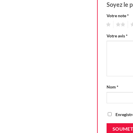
Soyez le p
Votre note
*
1
2
3
Votre avis
*
Nom
*
Enregistr