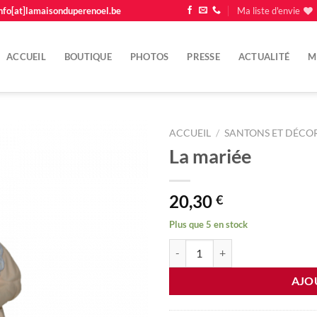
nfo[at]lamaisonduperenoel.be
Ma liste d'envie
ACCUEIL
BOUTIQUE
PHOTOS
PRESSE
ACTUALITÉ
M
ACCUEIL
/
SANTONS ET DÉCOR
La mariée
Ajouter
à la
liste
20,30
€
d'envie
Plus que 5 en stock
quantité de La mariée
AJO