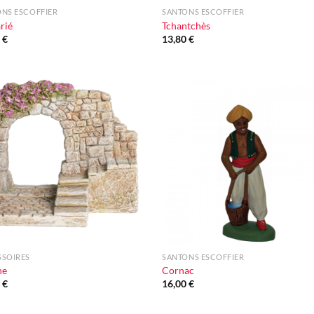
NS ESCOFFIER
SANTONS ESCOFFIER
rié
Tchantchès
0
€
13,80
€
Ajouter
Ajou
à la liste
à la l
d'envie
d'en
+
SSOIRES
SANTONS ESCOFFIER
he
Cornac
0
€
16,00
€