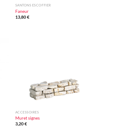
SANTONS ESCOFFIER
Faneur
13,80
€
ter
Ajouter
iste
à la liste
vie
d'envie
+
ACCESSOIRES
Muret signes
3,20
€