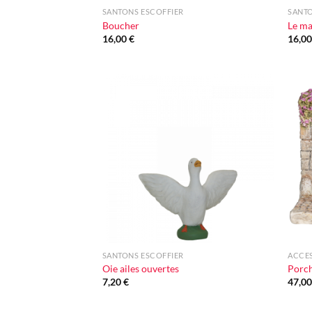
SANTONS ESCOFFIER
SANTO
Boucher
Le ma
16,00
€
16,0
Ajouter
à la liste
d'envie
+
+
SANTONS ESCOFFIER
ACCE
Oie ailes ouvertes
Porc
7,20
€
47,0