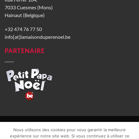
7033 Cuesmes (Mons)
Hainaut (Belgique)
+32 474 76 77 50
info[at]lamaisonduperenoel.be
PARTENAIRE
© La Maison du Père Noël 2026 |
Conditions générales de vente
|
Nous utilisons des cookies pour vous garantir la meilleure
CGU
|
Vie privée
| TVA : BE0840965749 | Site web réalisé par
expérience sur notre site web. Si vous continuez à utiliser ce