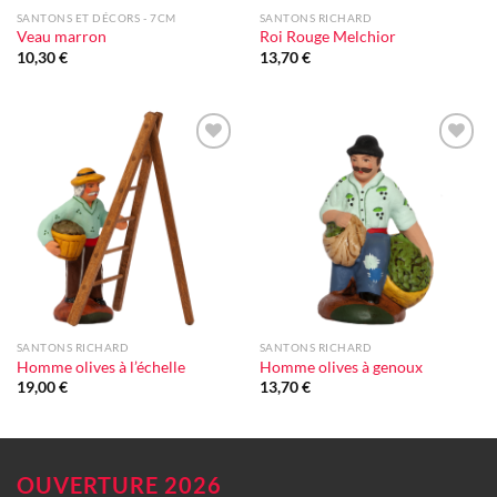
SANTONS ET DÉCORS - 7CM
SANTONS RICHARD
Veau marron
Roi Rouge Melchior
10,30
€
13,70
€
Ajouter
Ajouter
à la liste
à la liste
d'envie
d'envie
SANTONS RICHARD
SANTONS RICHARD
Homme olives à l’échelle
Homme olives à genoux
19,00
€
13,70
€
OUVERTURE 2026