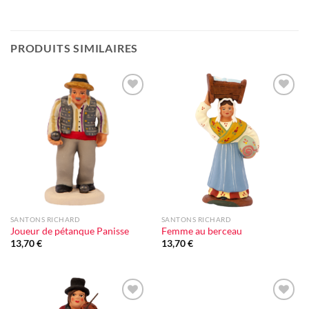
PRODUITS SIMILAIRES
Ajouter
Ajouter
à la liste
à la liste
d'envie
d'envie
SANTONS RICHARD
SANTONS RICHARD
Joueur de pétanque Panisse
Femme au berceau
13,70
€
13,70
€