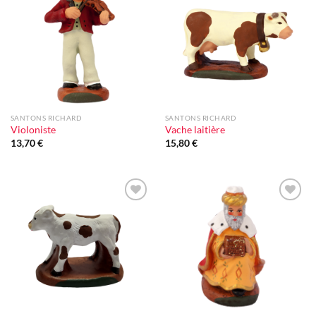
Ajouter
Ajouter
à la liste
à la liste
d'envie
d'envie
SANTONS RICHARD
SANTONS RICHARD
Violoniste
Vache laitière
13,70
€
15,80
€
Ajouter
Ajouter
à la liste
à la liste
d'envie
d'envie