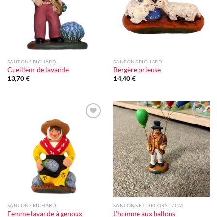
SANTONS RICHARD
SANTONS RICHARD
Cueilleur de lavande
Bergère prieuse
13,70
€
14,40
€
Ajouter
Ajouter
à la liste
à la liste
d'envie
d'envie
SANTONS RICHARD
SANTONS ET DÉCORS - 7CM
Femme lavande à genoux
L’homme aux ballons