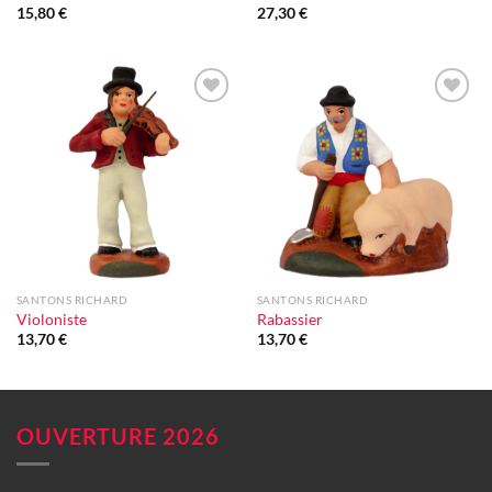
15,80
€
27,30
€
Ajouter
Ajouter
à la liste
à la liste
d'envie
d'envie
SANTONS RICHARD
SANTONS RICHARD
Violoniste
Rabassier
13,70
€
13,70
€
OUVERTURE 2026