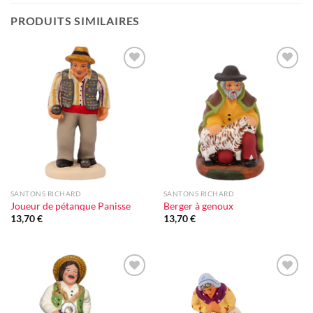
PRODUITS SIMILAIRES
Ajouter
Ajouter
à la liste
à la liste
d'envie
d'envie
SANTONS RICHARD
SANTONS RICHARD
Joueur de pétanque Panisse
Berger à genoux
13,70
€
13,70
€
Ajouter
Ajouter
à la liste
à la liste
d'envie
d'envie