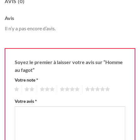
AVIS (0)
Avis
Il n’y a pas encore d’avis.
Soyez le premier à laisser votre avis sur “Homme
au fagot”
Votre note
*
1
2
3
4
5
Votre avis
*