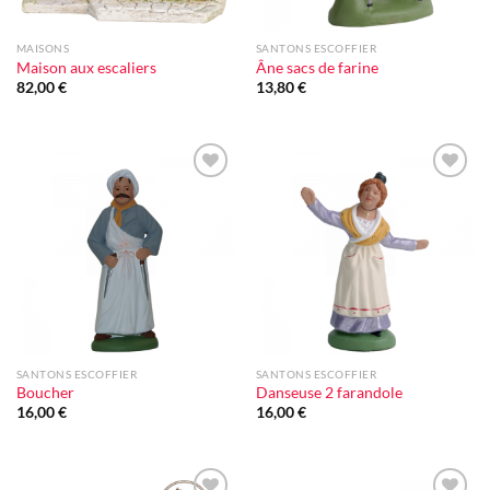
MAISONS
SANTONS ESCOFFIER
Maison aux escaliers
Âne sacs de farine
82,00
€
13,80
€
Ajouter
Ajouter
à la liste
à la liste
d'envie
d'envie
SANTONS ESCOFFIER
SANTONS ESCOFFIER
Boucher
Danseuse 2 farandole
16,00
€
16,00
€