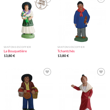
Ajouter
Ajouter
à la liste
à la liste
d'envie
d'envie
SANTONS ESCOFFIER
SANTONS ESCOFFIER
La Bouquetière
Tchantchès
13,80
€
13,80
€
Ajouter
Ajouter
à la liste
à la liste
d'envie
d'envie