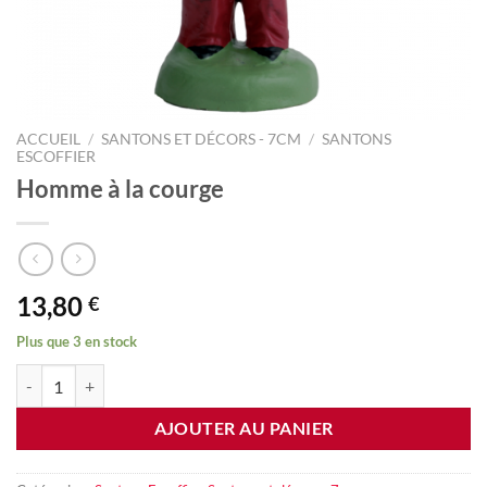
ACCUEIL
/
SANTONS ET DÉCORS - 7CM
/
SANTONS
ESCOFFIER
Homme à la courge
13,80
€
Plus que 3 en stock
quantité de Homme à la courge
AJOUTER AU PANIER