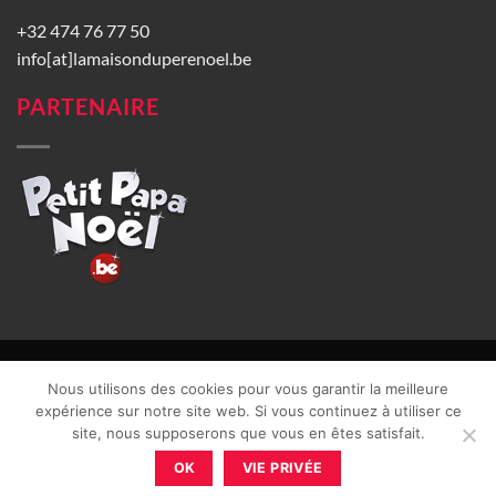
+32 474 76 77 50
info[at]lamaisonduperenoel.be
PARTENAIRE
© La Maison du Père Noël 2026 |
Conditions générales de vente
|
Nous utilisons des cookies pour vous garantir la meilleure
CGU
|
Vie privée
| TVA : BE0840965749 | Site web réalisé par
expérience sur notre site web. Si vous continuez à utiliser ce
site, nous supposerons que vous en êtes satisfait.
OK
VIE PRIVÉE