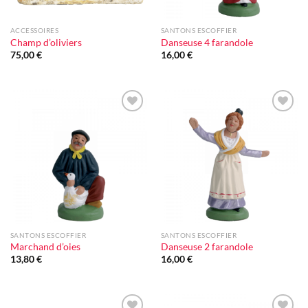
ACCESSOIRES
SANTONS ESCOFFIER
Champ d’oliviers
Danseuse 4 farandole
75,00
€
16,00
€
Ajouter
Ajouter
à la liste
à la liste
d'envie
d'envie
SANTONS ESCOFFIER
SANTONS ESCOFFIER
Marchand d’oies
Danseuse 2 farandole
13,80
€
16,00
€