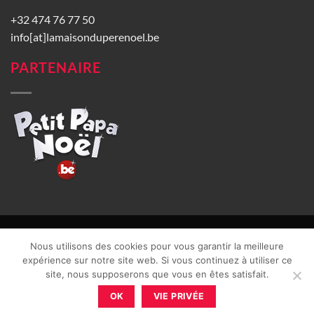
+32 474 76 77 50
info[at]lamaisonduperenoel.be
PARTENAIRE
© La Maison du Père Noël 2026 |
Conditions générales de vente
|
Nous utilisons des cookies pour vous garantir la meilleure
CGU
|
Vie privée
| TVA : BE0840965749 | Site web réalisé par
expérience sur notre site web. Si vous continuez à utiliser ce
site, nous supposerons que vous en êtes satisfait.
OK
VIE PRIVÉE