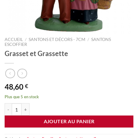
ACCUEIL
/
SANTONS ET DÉCORS - 7CM
/
SANTONS
ESCOFFIER
Grasset et Grassette
48,60
€
Plus que 5 en stock
quantité de Grasset et Grassette
AJOUTER AU PANIER