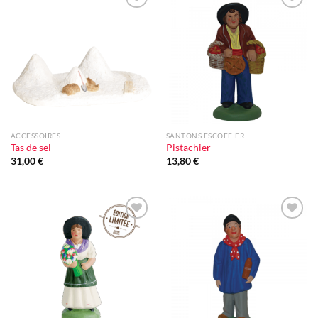
Ajouter
Ajouter
à la liste
à la liste
d'envie
d'envie
ACCESSOIRES
SANTONS ESCOFFIER
Tas de sel
Pistachier
31,00
€
13,80
€
Ajouter
Ajouter
à la liste
à la liste
d'envie
d'envie